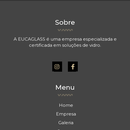
Sobre
A EUCAGLASS é uma empresa especializada e
certificada em soluções de vidro.
I
I
n
c
s
o
t
n
a
-
Menu
g
f
r
a
a
c
m
e
Home
b
Empresa
o
o
Galeria
k