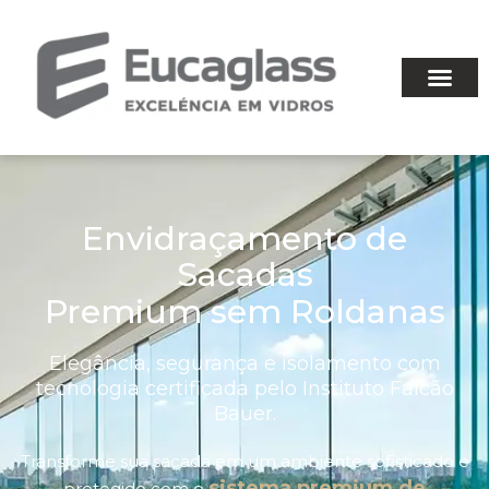
Envidraçamento de
Sacadas
Premium sem Roldanas
Elegância, segurança e isolamento com
tecnologia certificada pelo Instituto Falcão
Bauer.
Transforme sua sacada em um ambiente sofisticado e
sistema premium de
protegido com o