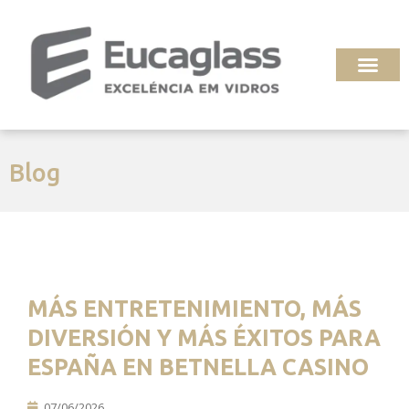
Ir
para
o
conteúdo
Blog
MÁS ENTRETENIMIENTO, MÁS
DIVERSIÓN Y MÁS ÉXITOS PARA
ESPAÑA EN BETNELLA CASINO
07/06/2026