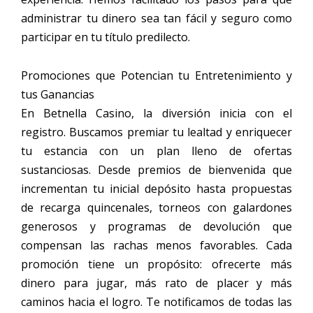
administrar tu dinero sea tan fácil y seguro como
participar en tu título predilecto.
Promociones que Potencian tu Entretenimiento y
tus Ganancias
En Betnella Casino, la diversión inicia con el
registro. Buscamos premiar tu lealtad y enriquecer
tu estancia con un plan lleno de ofertas
sustanciosas. Desde premios de bienvenida que
incrementan tu inicial depósito hasta propuestas
de recarga quincenales, torneos con galardones
generosos y programas de devolución que
compensan las rachas menos favorables. Cada
promoción tiene un propósito: ofrecerte más
dinero para jugar, más rato de placer y más
caminos hacia el logro. Te notificamos de todas las