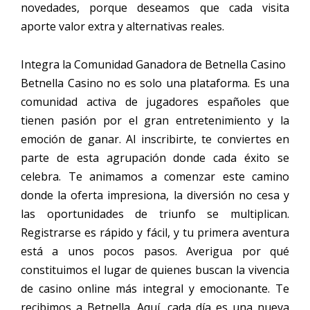
novedades, porque deseamos que cada visita
aporte valor extra y alternativas reales.
Integra la Comunidad Ganadora de Betnella Casino
Betnella Casino no es solo una plataforma. Es una
comunidad activa de jugadores españoles que
tienen pasión por el gran entretenimiento y la
emoción de ganar. Al inscribirte, te conviertes en
parte de esta agrupación donde cada éxito se
celebra. Te animamos a comenzar este camino
donde la oferta impresiona, la diversión no cesa y
las oportunidades de triunfo se multiplican.
Registrarse es rápido y fácil, y tu primera aventura
está a unos pocos pasos. Averigua por qué
constituimos el lugar de quienes buscan la vivencia
de casino online más integral y emocionante. Te
recibimos a Betnella. Aquí, cada día es una nueva