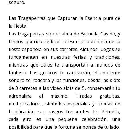
seguro.
Las Tragaperras que Capturan la Esencia pura de
la Fiesta
Las tragaperras son el alma de Betnella Casino, y
hemos querido reflejar la esencia auténtica de la
fiesta española en sus carretes. Algunos juegos se
fundamentan en nuestras ferias y tradiciones,
mientras que otros te transportan a mundos de
fantasía. Los gráficos te cautivarán, el ambiente
sonoro te rodeará y las funciones, desde las slots
de 3 carretes a las video slots de 5, conservarán tu
adrenalina al máximo. Tiradas gratuitas,
multiplicadores, símbolos especiales y rondas de
bonificación son rasgos frecuentes. En Betnella,
cada giro es una pequeña celebración, una
posibilidad para que la fortuna se ponga de tu lado.