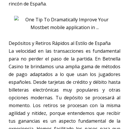
rincón de España.
Depósitos y Retiros Rápidos al Estilo de España
La velocidad en las transacciones es fundamental
para no perder el paso de la partida. En Betnella
Casino te brindamos una amplia gama de métodos
de pago adaptados a lo que usan los jugadores
españoles. Desde tarjetas de crédito y débito hasta
billeteras electrónicas muy populares y otras
opciones modernas. Tu depósito se procesará al
momento. Los retiros se procesan con la misma
agilidad y nitidez, porque entendemos que recibir
tus ganancias es un aspecto fundamental de la
experiencia. Hemos facilitado los pasos para que