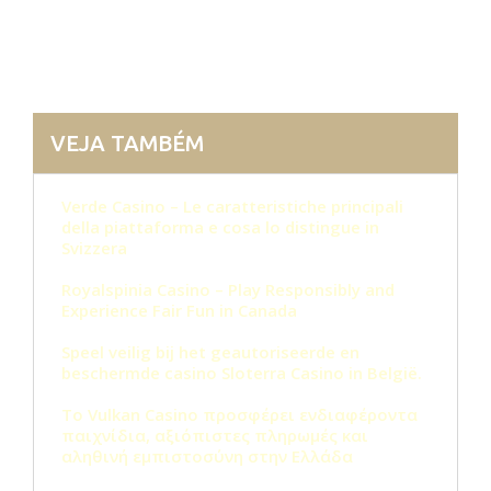
VEJA TAMBÉM
Verde Casino – Le caratteristiche principali
della piattaforma e cosa lo distingue in
Svizzera
Royalspinia Casino – Play Responsibly and
Experience Fair Fun in Canada
Speel veilig bij het geautoriseerde en
beschermde casino Sloterra Casino in België.
Το Vulkan Casino προσφέρει ενδιαφέροντα
παιχνίδια, αξιόπιστες πληρωμές και
αληθινή εμπιστοσύνη στην Ελλάδα