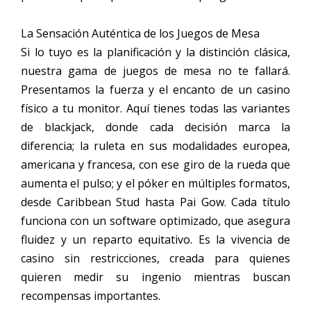
La Sensación Auténtica de los Juegos de Mesa
Si lo tuyo es la planificación y la distinción clásica,
nuestra gama de juegos de mesa no te fallará.
Presentamos la fuerza y el encanto de un casino
físico a tu monitor. Aquí tienes todas las variantes
de blackjack, donde cada decisión marca la
diferencia; la ruleta en sus modalidades europea,
americana y francesa, con ese giro de la rueda que
aumenta el pulso; y el póker en múltiples formatos,
desde Caribbean Stud hasta Pai Gow. Cada título
funciona con un software optimizado, que asegura
fluidez y un reparto equitativo. Es la vivencia de
casino sin restricciones, creada para quienes
quieren medir su ingenio mientras buscan
recompensas importantes.