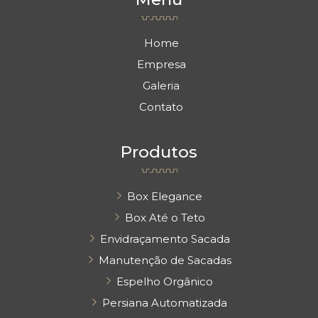
r
a
a
c
m
e
Home
b
Empresa
o
o
Galeria
k
Contato
Produtos
Box Elegance
Box Até o Teto
Envidraçamento Sacada
Manutenção de Sacadas
Espelho Orgânico
Persiana Automatizada