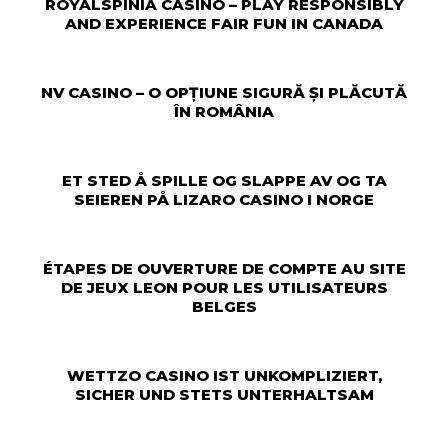
ROYALSPINIA CASINO – PLAY RESPONSIBLY
AND EXPERIENCE FAIR FUN IN CANADA
NV CASINO – O OPȚIUNE SIGURĂ ȘI PLĂCUTĂ
ÎN ROMÂNIA
ET STED Å SPILLE OG SLAPPE AV OG TA
SEIEREN PÅ LIZARO CASINO I NORGE
ÉTAPES DE OUVERTURE DE COMPTE AU SITE
DE JEUX LEON POUR LES UTILISATEURS
BELGES
WETTZO CASINO IST UNKOMPLIZIERT,
SICHER UND STETS UNTERHALTSAM