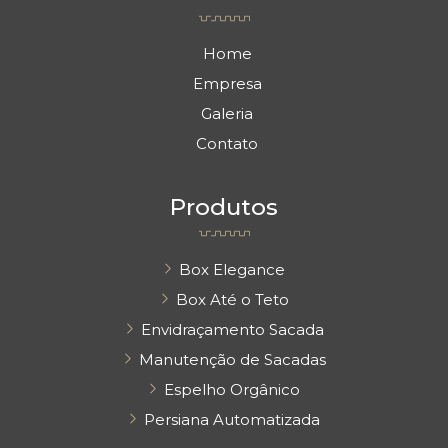
r
a
a
c
m
e
Home
b
Empresa
o
o
Galeria
k
Contato
Produtos
Box Elegance
Box Até o Teto
Envidraçamento Sacada
Manutenção de Sacadas
Espelho Orgânico
Persiana Automatizada