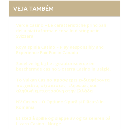
VEJA TAMBÉM
Verde Casino – Le caratteristiche principali
della piattaforma e cosa lo distingue in
Svizzera
Royalspinia Casino – Play Responsibly and
Experience Fair Fun in Canada
Speel veilig bij het geautoriseerde en
beschermde casino Sloterra Casino in België.
Το Vulkan Casino προσφέρει ενδιαφέροντα
παιχνίδια, αξιόπιστες πληρωμές και
αληθινή εμπιστοσύνη στην Ελλάδα
NV Casino – O Opțiune Sigură și Plăcută în
România
Et sted å spille og slappe av og ta seieren på
Lizaro Casino i Norge