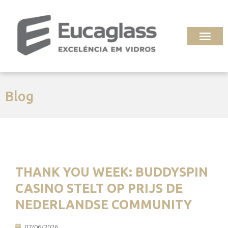
Ir
para
o
conteúdo
Blog
THANK YOU WEEK: BUDDYSPIN
CASINO STELT OP PRIJS DE
NEDERLANDSE COMMUNITY
07/06/2026