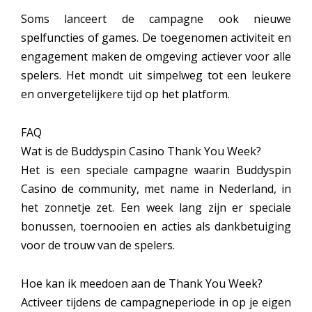
Soms lanceert de campagne ook nieuwe
spelfuncties of games. De toegenomen activiteit en
engagement maken de omgeving actiever voor alle
spelers. Het mondt uit simpelweg tot een leukere
en onvergetelijkere tijd op het platform.
FAQ
Wat is de Buddyspin Casino Thank You Week?
Het is een speciale campagne waarin Buddyspin
Casino de community, met name in Nederland, in
het zonnetje zet. Een week lang zijn er speciale
bonussen, toernooien en acties als dankbetuiging
voor de trouw van de spelers.
Hoe kan ik meedoen aan de Thank You Week?
Activeer tijdens de campagneperiode in op je eigen