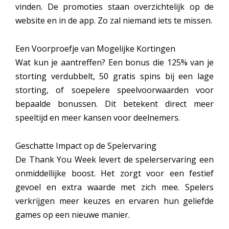
vinden. De promoties staan overzichtelijk op de
website en in de app. Zo zal niemand iets te missen.
Een Voorproefje van Mogelijke Kortingen
Wat kun je aantreffen? Een bonus die 125% van je
storting verdubbelt, 50 gratis spins bij een lage
storting, of soepelere speelvoorwaarden voor
bepaalde bonussen. Dit betekent direct meer
speeltijd en meer kansen voor deelnemers.
Geschatte Impact op de Spelervaring
De Thank You Week levert de spelerservaring een
onmiddellijke boost. Het zorgt voor een festief
gevoel en extra waarde met zich mee. Spelers
verkrijgen meer keuzes en ervaren hun geliefde
games op een nieuwe manier.