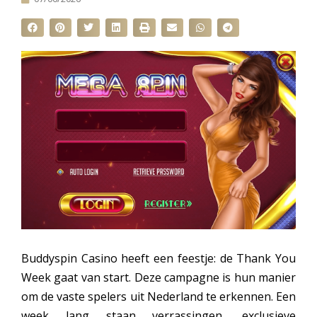
Buddyspin Casino heeft een feestje: de Thank You
Week gaat van start. Deze campagne is hun manier
om de vaste spelers uit Nederland te erkennen. Een
week lang staan verrassingen, exclusieve