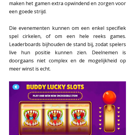
maken het gamen extra opwindend en zorgen voor
een goede strijd.
Die evenementen kunnen om een enkel specifiek
spel cirkelen, of om een hele reeks games.
Leaderboards bijhouden de stand bij, zodat spelers
live hun positie kunnen zien. Deelnemen is
doorgaans niet complex en de mogelijkheid op
meer winst is echt.