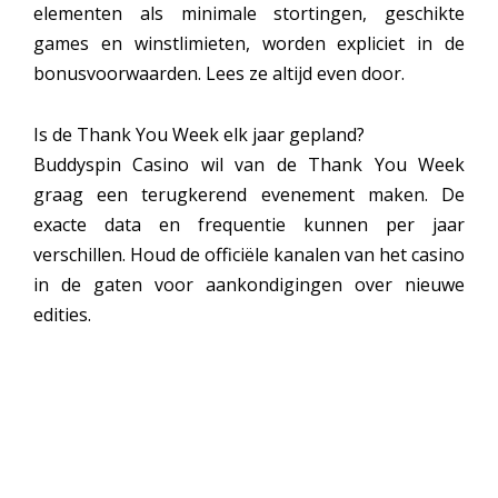
elementen als minimale stortingen, geschikte
games en winstlimieten, worden expliciet in de
bonusvoorwaarden. Lees ze altijd even door.
Is de Thank You Week elk jaar gepland?
Buddyspin Casino wil van de Thank You Week
graag een terugkerend evenement maken. De
exacte data en frequentie kunnen per jaar
verschillen. Houd de officiële kanalen van het casino
in de gaten voor aankondigingen over nieuwe
edities.