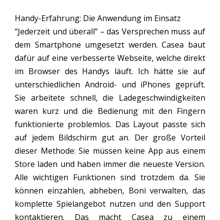
Handy-Erfahrung: Die Anwendung im Einsatz
“Jederzeit und überall” – das Versprechen muss auf
dem Smartphone umgesetzt werden. Casea baut
dafür auf eine verbesserte Webseite, welche direkt
im Browser des Handys läuft. Ich hätte sie auf
unterschiedlichen Android- und iPhones geprüft.
Sie arbeitete schnell, die Ladegeschwindigkeiten
waren kurz und die Bedienung mit den Fingern
funktionierte problemlos. Das Layout passte sich
auf jedem Bildschirm gut an. Der große Vorteil
dieser Methode: Sie müssen keine App aus einem
Store laden und haben immer die neueste Version.
Alle wichtigen Funktionen sind trotzdem da. Sie
können einzahlen, abheben, Boni verwalten, das
komplette Spielangebot nutzen und den Support
kontaktieren. Das macht Casea zu einem