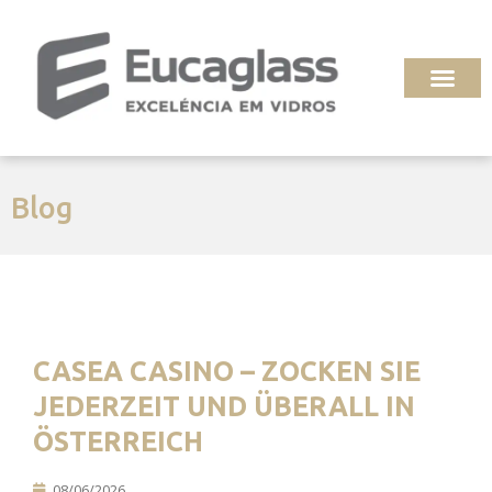
Ir
para
o
conteúdo
Blog
CASEA CASINO – ZOCKEN SIE
JEDERZEIT UND ÜBERALL IN
ÖSTERREICH
08/06/2026