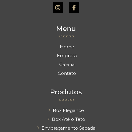
I
I
n
c
s
o
t
n
a
-
Menu
g
f
r
a
a
c
m
e
Home
b
Empresa
o
o
Galeria
k
Contato
Produtos
Box Elegance
Box Até o Teto
Envidraçamento Sacada