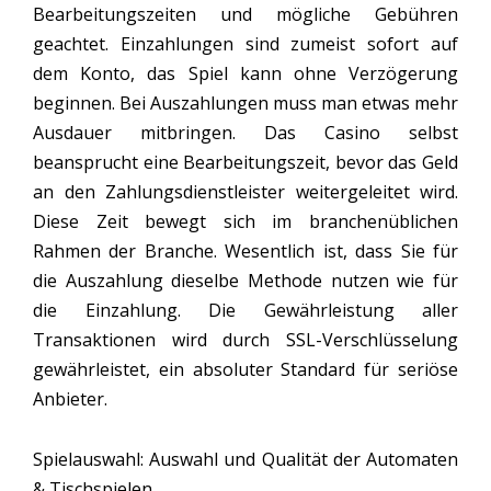
Bearbeitungszeiten und mögliche Gebühren
geachtet. Einzahlungen sind zumeist sofort auf
dem Konto, das Spiel kann ohne Verzögerung
beginnen. Bei Auszahlungen muss man etwas mehr
Ausdauer mitbringen. Das Casino selbst
beansprucht eine Bearbeitungszeit, bevor das Geld
an den Zahlungsdienstleister weitergeleitet wird.
Diese Zeit bewegt sich im branchenüblichen
Rahmen der Branche. Wesentlich ist, dass Sie für
die Auszahlung dieselbe Methode nutzen wie für
die Einzahlung. Die Gewährleistung aller
Transaktionen wird durch SSL-Verschlüsselung
gewährleistet, ein absoluter Standard für seriöse
Anbieter.
Spielauswahl: Auswahl und Qualität der Automaten
& Tischspielen