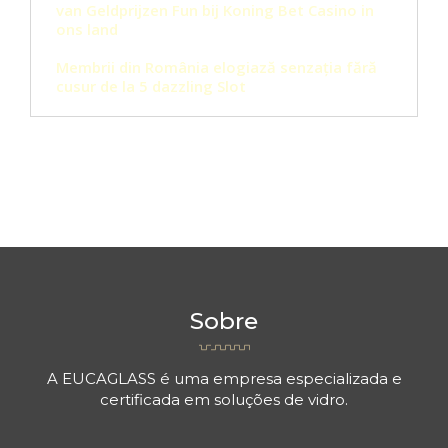
van Geldprijzen Fun bij Koning Bet Casino in
ons land
Membrii din România elogiază senzația fără
cusur de la 5 dazzling Slot
Sobre
A EUCAGLASS é uma empresa especializada e
certificada em soluções de vidro.