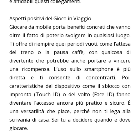
e affidabili questi collegamenti.
Aspetti positivi del Gioco in Viaggio
Giocare da mobile porta benefici concreti che vanno
oltre il fatto di poterlo svolgere in qualsiasi luogo.
Ti offre di riempire quei periodi vuoti, come l’attesa
del treno o la pausa caffè, con qualcosa di
divertente che potrebbe anche portare a vincere
una ricompensa. L’uso sullo smartphone è più
diretta e ti consente di concentrarti. Poi,
caratteristiche del dispositivo come il sblocco con
impronta (Touch ID) o del volto (Face ID) fanno
diventare l’accesso ancora più pratico e sicuro. È
una versatilità che piace, perché non ti lega alla
scrivania di casa. Sei tu a decidere quando e dove
giocare.