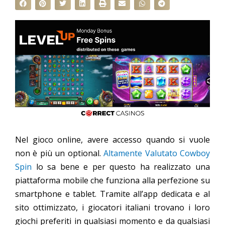
Nel gioco online, avere accesso quando si vuole
non è più un optional.
Altamente Valutato Cowboy
Spin
lo sa bene e per questo ha realizzato una
piattaforma mobile che funziona alla perfezione su
smartphone e tablet. Tramite all’app dedicata e al
sito ottimizzato, i giocatori italiani trovano i loro
giochi preferiti in qualsiasi momento e da qualsiasi