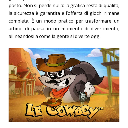
posto. Non si perde nulla: la grafica resta di qualità,
la sicurezza è garantita e l’offerta di giochi rimane
completa. È un modo pratico per trasformare un
attimo di pausa in un momento di divertimento,
allineandosi a come la gente si diverte oggi.