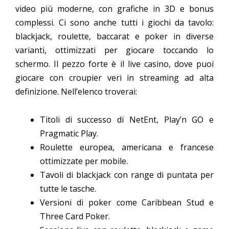
video più moderne, con grafiche in 3D e bonus
complessi. Ci sono anche tutti i giochi da tavolo:
blackjack, roulette, baccarat e poker in diverse
varianti, ottimizzati per giocare toccando lo
schermo. Il pezzo forte è il live casino, dove puoi
giocare con croupier veri in streaming ad alta
definizione. Nell’elenco troverai:
Titoli di successo di NetEnt, Play’n GO e
Pragmatic Play.
Roulette europea, americana e francese
ottimizzate per mobile.
Tavoli di blackjack con range di puntata per
tutte le tasche.
Versioni di poker come Caribbean Stud e
Three Card Poker.