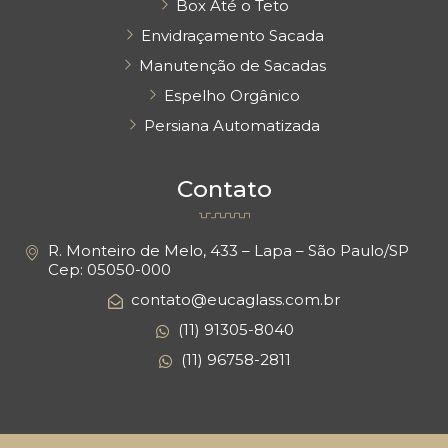
Box Até o Teto
Envidraçamento Sacada
Manutenção de Sacadas
Espelho Orgânico
Persiana Automatizada
Contato
R. Monteiro de Melo, 433 – Lapa – São Paulo/SP
Cep: 05050-000
contato@eucaglass.com.br
(11) 91305-8040
(11) 96758-2811