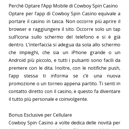
Perché Optare l’App Mobile di Cowboy Spin Casino
Optare per l’app di Cowboy Spin Casino equivale a
portare il casino in tasca. Non occorre più aprire il
browser e raggiungere il sito. Occorre solo un tap
sull’icona sullo schermo del telefono e si è già
dentro. L’interfaccia si adegua da sola allo schermo
che impieghi, che sia un iPhone grande o un
Android più piccolo, e tutti i pulsanti sono facili da
premere con le dita. Inoltre, con le notifiche push,
l’app stessa ti informa se c’è una nuova
promozione o un torneo appena partito. Ti senti in
contatto diretto con il casino, e questo fa diventare
il tutto più personale e coinvolgente.
Bonus Esclusive per Cellulare
Cowboy Spin Casino a volte dedica delle novità per