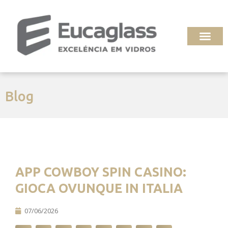
Ir
para
o
conteúdo
Blog
APP COWBOY SPIN CASINO:
GIOCA OVUNQUE IN ITALIA
07/06/2026