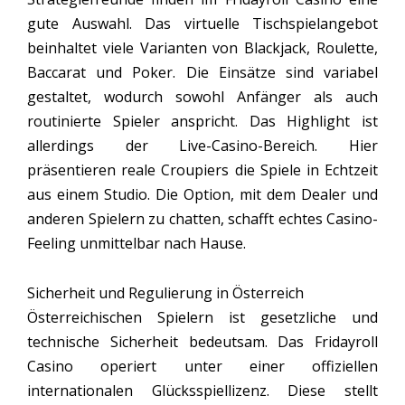
gute Auswahl. Das virtuelle Tischspielangebot
beinhaltet viele Varianten von Blackjack, Roulette,
Baccarat und Poker. Die Einsätze sind variabel
gestaltet, wodurch sowohl Anfänger als auch
routinierte Spieler anspricht. Das Highlight ist
allerdings der Live-Casino-Bereich. Hier
präsentieren reale Croupiers die Spiele in Echtzeit
aus einem Studio. Die Option, mit dem Dealer und
anderen Spielern zu chatten, schafft echtes Casino-
Feeling unmittelbar nach Hause.
Sicherheit und Regulierung in Österreich
Österreichischen Spielern ist gesetzliche und
technische Sicherheit bedeutsam. Das Fridayroll
Casino operiert unter einer offiziellen
internationalen Glücksspiellizenz. Diese stellt