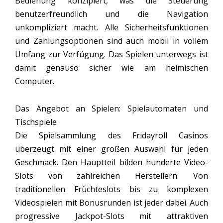
Bedienung konzipiert, was die Steuerung
benutzerfreundlich und die Navigation
unkompliziert macht. Alle Sicherheitsfunktionen
und Zahlungsoptionen sind auch mobil in vollem
Umfang zur Verfügung. Das Spielen unterwegs ist
damit genauso sicher wie am heimischen
Computer.
Das Angebot an Spielen: Spielautomaten und
Tischspiele
Die Spielsammlung des Fridayroll Casinos
überzeugt mit einer großen Auswahl für jeden
Geschmack. Den Hauptteil bilden hunderte Video-
Slots von zahlreichen Herstellern. Von
traditionellen Früchteslots bis zu komplexen
Videospielen mit Bonusrunden ist jeder dabei. Auch
progressive Jackpot-Slots mit attraktiven