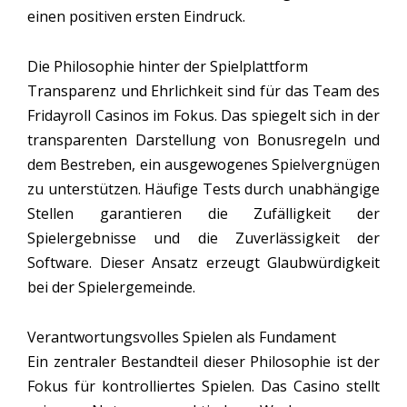
einen positiven ersten Eindruck.
Die Philosophie hinter der Spielplattform
Transparenz und Ehrlichkeit sind für das Team des
Fridayroll Casinos im Fokus. Das spiegelt sich in der
transparenten Darstellung von Bonusregeln und
dem Bestreben, ein ausgewogenes Spielvergnügen
zu unterstützen. Häufige Tests durch unabhängige
Stellen garantieren die Zufälligkeit der
Spielergebnisse und die Zuverlässigkeit der
Software. Dieser Ansatz erzeugt Glaubwürdigkeit
bei der Spielergemeinde.
Verantwortungsvolles Spielen als Fundament
Ein zentraler Bestandteil dieser Philosophie ist der
Fokus für kontrolliertes Spielen. Das Casino stellt