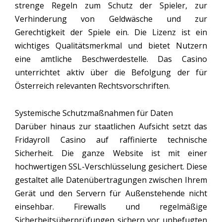
strenge Regeln zum Schutz der Spieler, zur
Verhinderung von Geldwäsche und zur
Gerechtigkeit der Spiele ein. Die Lizenz ist ein
wichtiges Qualitätsmerkmal und bietet Nutzern
eine amtliche Beschwerdestelle. Das Casino
unterrichtet aktiv über die Befolgung der für
Österreich relevanten Rechtsvorschriften.
Systemische Schutzmaßnahmen für Daten
Darüber hinaus zur staatlichen Aufsicht setzt das
Fridayroll Casino auf raffinierte technische
Sicherheit. Die ganze Website ist mit einer
hochwertigen SSL-Verschlüsselung gesichert. Diese
gestaltet alle Datenübertragungen zwischen Ihrem
Gerät und den Servern für Außenstehende nicht
einsehbar. Firewalls und regelmäßige
Sicherheitsüberprüfungen sichern vor unbefugten