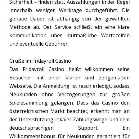
Sicherheit – finden statt Auszahlungen in der Regel
innerhalb weniger Werktage durchgeführt. Die
genaue Dauer ist abhängig von der gewählten
Methode ab. Der Service schließt ein eine klare
Kommunikation über mutmaßliche Wartezeiten
und eventuelle Gebühren.
Grüße im Fridayroll Casino
Das Fridayroll Casino heißt willkommen seine
Besucher mit einer klaren und zeitgemäßen
Webseite. Die Anmeldung ist rasch erledigt, sodass
Neukunden ohne Verzögerungen zur großen
Spielesammlung gelangen. Dass das Casino den
österreichischen Markt beachtet, erkennt man an
der Unterstützung lokaler Zahlungswege und dem
deutschsprachigen Support. Ein
Willkommensbonus für Neukunden garantiert für