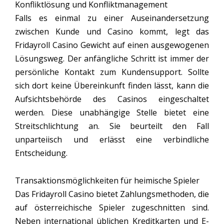
Konfliktlösung und Konfliktmanagement
Falls es einmal zu einer Auseinandersetzung
zwischen Kunde und Casino kommt, legt das
Fridayroll Casino Gewicht auf einen ausgewogenen
Lösungsweg. Der anfängliche Schritt ist immer der
persönliche Kontakt zum Kundensupport. Sollte
sich dort keine Übereinkunft finden lässt, kann die
Aufsichtsbehörde des Casinos eingeschaltet
werden. Diese unabhängige Stelle bietet eine
Streitschlichtung an. Sie beurteilt den Fall
unparteiisch und erlässt eine verbindliche
Entscheidung.
Transaktionsmöglichkeiten für heimische Spieler
Das Fridayroll Casino bietet Zahlungsmethoden, die
auf österreichische Spieler zugeschnitten sind.
Neben international üblichen Kreditkarten und E-