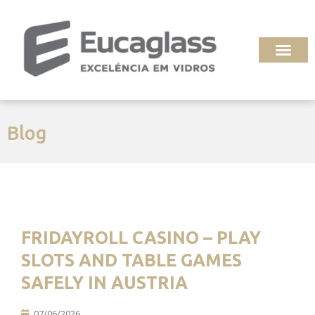
Ir
para
o
conteúdo
Blog
FRIDAYROLL CASINO – PLAY
SLOTS AND TABLE GAMES
SAFELY IN AUSTRIA
07/06/2026