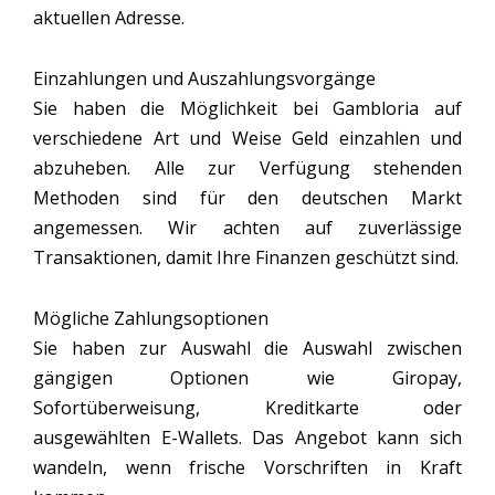
aktuellen Adresse.
Einzahlungen und Auszahlungsvorgänge
Sie haben die Möglichkeit bei Gambloria auf
verschiedene Art und Weise Geld einzahlen und
abzuheben. Alle zur Verfügung stehenden
Methoden sind für den deutschen Markt
angemessen. Wir achten auf zuverlässige
Transaktionen, damit Ihre Finanzen geschützt sind.
Mögliche Zahlungsoptionen
Sie haben zur Auswahl die Auswahl zwischen
gängigen Optionen wie Giropay,
Sofortüberweisung, Kreditkarte oder
ausgewählten E-Wallets. Das Angebot kann sich
wandeln, wenn frische Vorschriften in Kraft