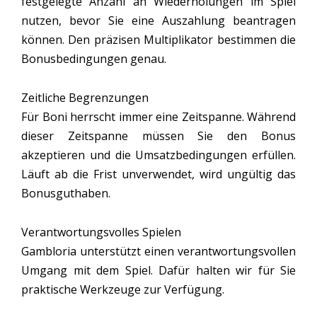
festgelegte Anzahl an Wiederholungen im Spiel
nutzen, bevor Sie eine Auszahlung beantragen
können. Den präzisen Multiplikator bestimmen die
Bonusbedingungen genau.
Zeitliche Begrenzungen
Für Boni herrscht immer eine Zeitspanne. Während
dieser Zeitspanne müssen Sie den Bonus
akzeptieren und die Umsatzbedingungen erfüllen.
Läuft ab die Frist unverwendet, wird ungültig das
Bonusguthaben.
Verantwortungsvolles Spielen
Gambloria unterstützt einen verantwortungsvollen
Umgang mit dem Spiel. Dafür halten wir für Sie
praktische Werkzeuge zur Verfügung.