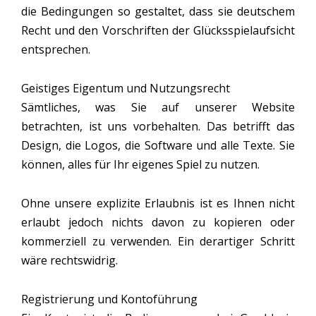
die Bedingungen so gestaltet, dass sie deutschem
Recht und den Vorschriften der Glücksspielaufsicht
entsprechen.
Geistiges Eigentum und Nutzungsrecht
Sämtliches, was Sie auf unserer Website
betrachten, ist uns vorbehalten. Das betrifft das
Design, die Logos, die Software und alle Texte. Sie
können, alles für Ihr eigenes Spiel zu nutzen.
Ohne unsere explizite Erlaubnis ist es Ihnen nicht
erlaubt jedoch nichts davon zu kopieren oder
kommerziell zu verwenden. Ein derartiger Schritt
wäre rechtswidrig.
Registrierung und Kontoführung