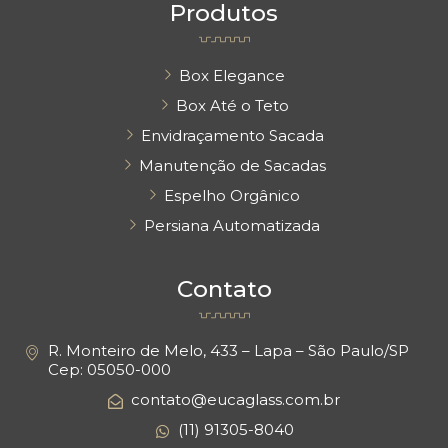
Produtos
Box Elegance
Box Até o Teto
Envidraçamento Sacada
Manutenção de Sacadas
Espelho Orgânico
Persiana Automatizada
Contato
R. Monteiro de Melo, 433 – Lapa – São Paulo/SP
Cep: 05050-000
contato@eucaglass.com.br
(11) 91305-8040