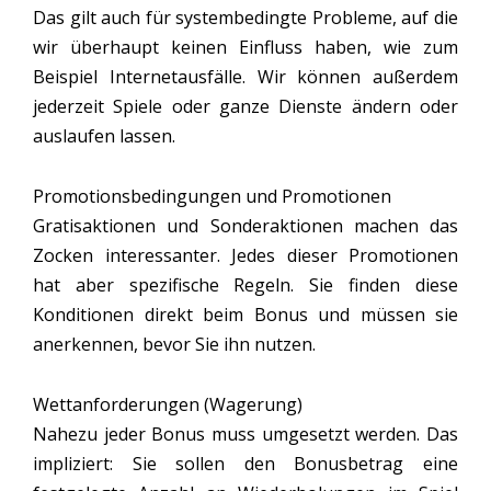
Das gilt auch für systembedingte Probleme, auf die
wir überhaupt keinen Einfluss haben, wie zum
Beispiel Internetausfälle. Wir können außerdem
jederzeit Spiele oder ganze Dienste ändern oder
auslaufen lassen.
Promotionsbedingungen und Promotionen
Gratisaktionen und Sonderaktionen machen das
Zocken interessanter. Jedes dieser Promotionen
hat aber spezifische Regeln. Sie finden diese
Konditionen direkt beim Bonus und müssen sie
anerkennen, bevor Sie ihn nutzen.
Wettanforderungen (Wagerung)
Nahezu jeder Bonus muss umgesetzt werden. Das
impliziert: Sie sollen den Bonusbetrag eine