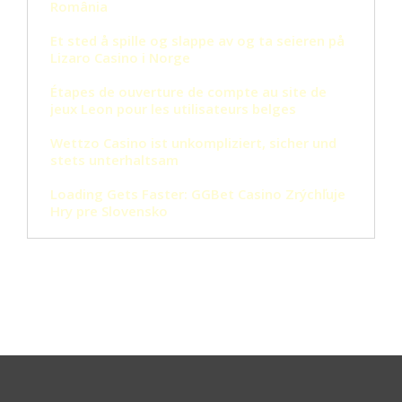
România
Et sted å spille og slappe av og ta seieren på
Lizaro Casino i Norge
Étapes de ouverture de compte au site de
jeux Leon pour les utilisateurs belges
Wettzo Casino ist unkompliziert, sicher und
stets unterhaltsam
Loading Gets Faster: GGBet Casino Zrýchľuje
Hry pre Slovensko