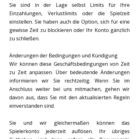
Sie sind in der Lage selbst Limits für Ihre
Einzahlungen, Verlustlimits oder die Spielzeit
einstellen. Sie haben auch die Option, sich für eine
gewisse Zeit zu blockieren oder Ihr Konto gänzlich
zu schließen.
Änderungen der Bedingungen und Kündigung
Wir können diese Geschäftsbedingungen von Zeit
zu Zeit anpassen. Über bedeutende Änderungen
informieren wir Sie rechtzeitig. Wenn Sie im
Anschluss weiter bei uns mitmachen, gehen wir
davon aus, dass Sie mit den aktualisierten Regeln
einverstanden sind.
Sie und wir gleichermaßen können das
Spielerkonto jederzeit auflösen. Ihr übriges