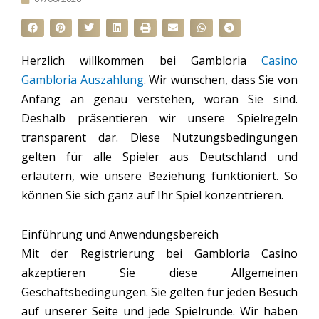
Herzlich willkommen bei Gambloria
Casino
Gambloria Auszahlung
. Wir wünschen, dass Sie von
Anfang an genau verstehen, woran Sie sind.
Deshalb präsentieren wir unsere Spielregeln
transparent dar. Diese Nutzungsbedingungen
gelten für alle Spieler aus Deutschland und
erläutern, wie unsere Beziehung funktioniert. So
können Sie sich ganz auf Ihr Spiel konzentrieren.
Einführung und Anwendungsbereich
Mit der Registrierung bei Gambloria Casino
akzeptieren Sie diese Allgemeinen
Geschäftsbedingungen. Sie gelten für jeden Besuch
auf unserer Seite und jede Spielrunde. Wir haben