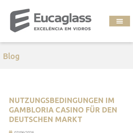
Ir
para
o
conteúdo
Blog
NUTZUNGSBEDINGUNGEN IM
GAMBLORIA CASINO FÜR DEN
DEUTSCHEN MARKT
07/06/2026