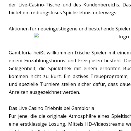
der Live-Casino-Tische und des Kundenbereichs. Da
bietet ein reibungsloses Spielerlebnis unterwegs.
Aktionen für neueingestiegene und bestehende Spieler
Gambloria heißt willkommen frische Spieler mit eine
einem Einzahlungsbonus und Freispielen besteht. Di
Gelegenheit, die Spielothek mit einem erhöhten Bu
kommen nicht zu kurz. Ein aktives Treueprogramm, ko
und spezielle Turniere stellen sicher dafür, dass dau
Anreizen ausgezeichnet werden.
Das Live Casino Erlebnis bei Gambloria
Für jene, die die originale Atmosphäre eines Spieltis
eine erstklassige Lösung. Mittels HD-Videostreams we