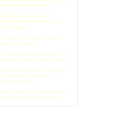
o distingue in Svizzera
oyalspinia Casino – Play
esponsibly and Experience Fair
un in Canada
V Casino – O Opțiune Sigură și
lăcută în România
t sted å spille og slappe av og ta
eieren på Lizaro Casino i Norge
tapes de ouverture de compte au
ite de jeux Leon pour les
tilisateurs belges
ettzo Casino ist unkompliziert,
icher und stets unterhaltsam