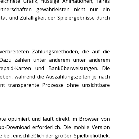
chnete Grafik, flüssige Animationen, faires
nerschaften gewährleisten nicht nur ein
tät und Zufälligkeit der Spielergebnisse durch
verbreiteten Zahlungsmethoden, die auf die
. Dazu zählen unter anderem unter anderem
 Prepaid-Karten und Banküberweisungen. Die
eben, während die Auszahlungszeiten je nach
ont transparente Prozesse ohne unsichtbare
te optimiert und läuft direkt im Browser von
pp-Download erforderlich. Die mobile Version
bei, einschließlich der großen Spielbibliothek,