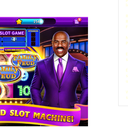
l
R
R
F
N
P
E
s
É
s
u
W
s