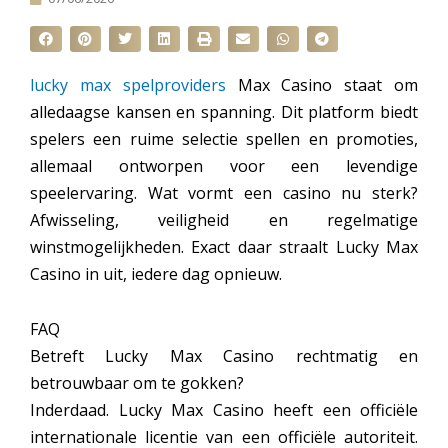
lucky max spelproviders
Max Casino staat om
alledaagse kansen en spanning. Dit platform biedt
spelers een ruime selectie spellen en promoties,
allemaal ontworpen voor een levendige
speelervaring. Wat vormt een casino nu sterk?
Afwisseling, veiligheid en regelmatige
winstmogelijkheden. Exact daar straalt Lucky Max
Casino in uit, iedere dag opnieuw.
FAQ
Betreft Lucky Max Casino rechtmatig en
betrouwbaar om te gokken?
Inderdaad. Lucky Max Casino heeft een officiële
internationale licentie van een officiële autoriteit.