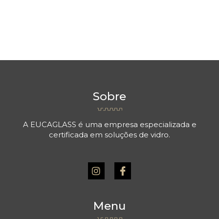
Sobre
A EUCAGLASS é uma empresa especializada e
certificada em soluções de vidro.
I
I
n
c
s
o
t
n
a
-
Menu
g
f
r
a