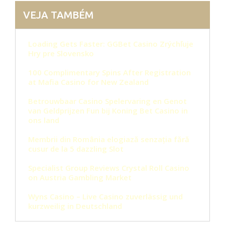
VEJA TAMBÉM
Loading Gets Faster: GGBet Casino Zrýchľuje
Hry pre Slovensko
100 Complimentary Spins After Registration
at Mafia Casino for New Zealand
Betrouwbaar Casino Spelervaring en Genot
van Geldprijzen Fun bij Koning Bet Casino in
ons land
Membrii din România elogiază senzația fără
cusur de la 5 dazzling Slot
Specialist Group Reviews Crystal Roll Casino
on Austria Gambling Market
Wyns Casino – Live Casino zuverlässig und
kurzweilig in Deutschland