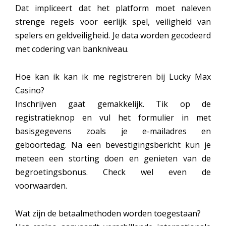
Dat impliceert dat het platform moet naleven
strenge regels voor eerlijk spel, veiligheid van
spelers en geldveiligheid. Je data worden gecodeerd
met codering van bankniveau.
Hoe kan ik kan ik me registreren bij Lucky Max
Casino?
Inschrijven gaat gemakkelijk. Tik op de
registratieknop en vul het formulier in met
basisgegevens zoals je e-mailadres en
geboortedag. Na een bevestigingsbericht kun je
meteen een storting doen en genieten van de
begroetingsbonus. Check wel even de
voorwaarden.
Wat zijn de betaalmethoden worden toegestaan?