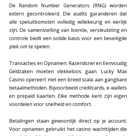
De Random Number Generators (RNG) worden
extern gecontroleerd. Die audits garanderen dat
alle speluitkomsten volledig willekeurig en eerlijk
zijn. De samenstelling van licentie, versleuteling en
controle biedt een solide basis voor een beveiligde
plek om te spelen.
Transacties en Opnamen: Razendsnel en Eenvoudig
Geldzaken moeten vlekkeloos gaan. Lucky Max
Casino opereert met een breed scala aan gangbare
betaalmethoden. Bijvoorbeeld creditcards, e-wallets
en prepaid kaarten. Elke methode kent zijn eigen
voordelen voor snelheid en comfort.
Betalingen staan gewoonlijk direct op je account.
Voor opnamen gebruikt het casino wachttijden die