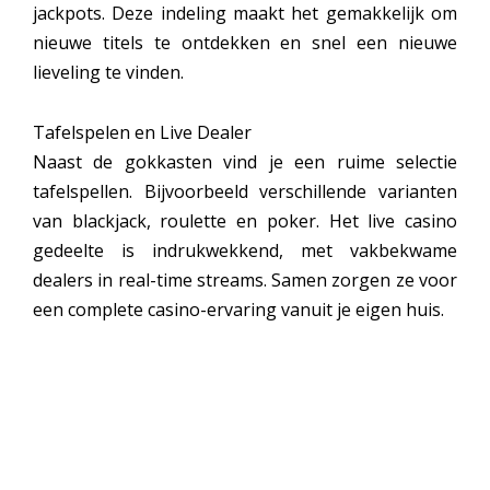
jackpots. Deze indeling maakt het gemakkelijk om
nieuwe titels te ontdekken en snel een nieuwe
lieveling te vinden.
Tafelspelen en Live Dealer
Naast de gokkasten vind je een ruime selectie
tafelspellen. Bijvoorbeeld verschillende varianten
van blackjack, roulette en poker. Het live casino
gedeelte is indrukwekkend, met vakbekwame
dealers in real-time streams. Samen zorgen ze voor
een complete casino-ervaring vanuit je eigen huis.