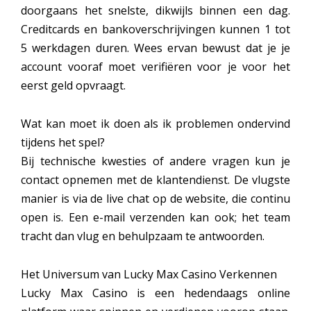
doorgaans het snelste, dikwijls binnen een dag.
Creditcards en bankoverschrijvingen kunnen 1 tot
5 werkdagen duren. Wees ervan bewust dat je je
account vooraf moet verifiëren voor je voor het
eerst geld opvraagt.
Wat kan moet ik doen als ik problemen ondervind
tijdens het spel?
Bij technische kwesties of andere vragen kun je
contact opnemen met de klantendienst. De vlugste
manier is via de live chat op de website, die continu
open is. Een e-mail verzenden kan ook; het team
tracht dan vlug en behulpzaam te antwoorden.
Het Universum van Lucky Max Casino Verkennen
Lucky Max Casino is een hedendaags online