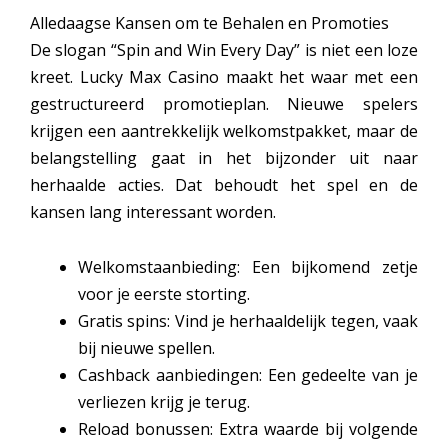
Alledaagse Kansen om te Behalen en Promoties
De slogan “Spin and Win Every Day” is niet een loze
kreet. Lucky Max Casino maakt het waar met een
gestructureerd promotieplan. Nieuwe spelers
krijgen een aantrekkelijk welkomstpakket, maar de
belangstelling gaat in het bijzonder uit naar
herhaalde acties. Dat behoudt het spel en de
kansen lang interessant worden.
Welkomstaanbieding: Een bijkomend zetje
voor je eerste storting.
Gratis spins: Vind je herhaaldelijk tegen, vaak
bij nieuwe spellen.
Cashback aanbiedingen: Een gedeelte van je
verliezen krijg je terug.
Reload bonussen: Extra waarde bij volgende