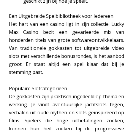
geschikt zijn bij hoe je speelt.
Een Uitgebreide Spelbibliotheek voor Iedereen
Het hart van een casino ligt in zijn collectie. Lucky
Max Casino bezit een gevarieerde mix van
honderden titels van grote softwareontwikkelaars.
Van traditionele gokkasten tot uitgebreide video
slots met verschillende bonusrondes, is het aanbod
groot. Er staat altijd een spel klaar dat bij je
stemming past.
Populaire Slotcategorieën
De gokkasten zijn praktisch ingedeeld op thema en
werking. Je vindt avontuurlijke jachtslots tegen,
verhalen uit oude mythen en slots geïnspireerd op
films. Spelers die hoge uitbetalingen zoeken,
kunnen hun heil zoeken bij de progressieve