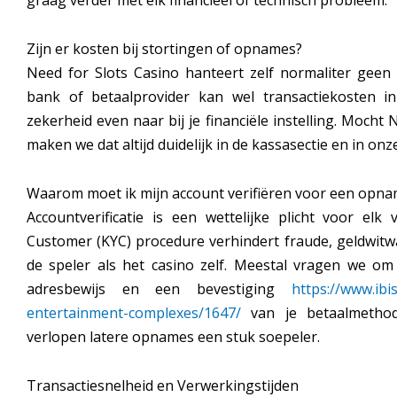
graag verder met elk financieel of technisch probleem.
Zijn er kosten bij stortingen of opnames?
Need for Slots Casino hanteert zelf normaliter geen
bank of betaalprovider kan wel transactiekosten i
zekerheid even naar bij je financiële instelling. Mocht
maken we dat altijd duidelijk in de kassasectie en in o
Waarom moet ik mijn account verifiëren voor een opn
Accountverificatie is een wettelijke plicht voor e
Customer (KYC) procedure verhindert fraude, geldwitwas
de speler als het casino zelf. Meestal vragen we om 
adresbewijs en een bevestiging
https://www.ibi
entertainment-complexes/1647/
van je betaalmethode
verlopen latere opnames een stuk soepeler.
Transactiesnelheid en Verwerkingstijden