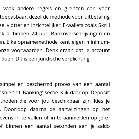
r vaak andere regels en grenzen dan voor
 toepasbaar, dezelfde methode voor uitbetaling
 vlotter en inzichtelijker. E-wallets zoals Skrill
ak al binnen 24 uur. Bankoverschrijvingen en
en. Elke opnamemethode kent eigen minimum-
nze voorwaarden. Denk eraan dat je account
doen. Dit is een juridische verplichting.
n simpel en beschermd proces van een aantal
hier’ of ‘Banking’ sectie. Klik daar op ‘Deposit’
ethoden die voor jou beschikbaar zijn. Kies je
. Doorloop daarna de aanwijzingen op het
vens in te vullen of in te aanmelden op je e-
 of binnen een aantal seconden aan je saldo