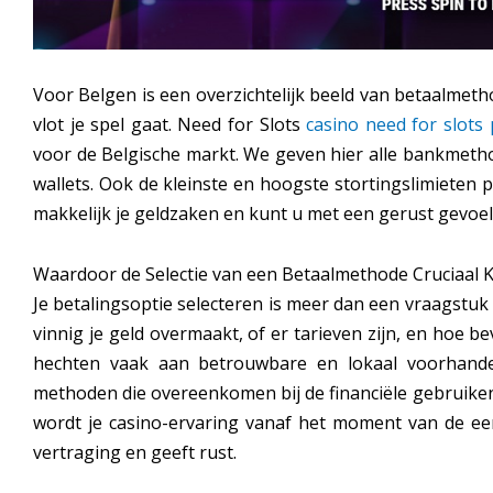
Voor Belgen is een overzichtelijk beeld van betaalmeth
vlot je spel gaat. Need for Slots
casino need for slots 
voor de Belgische markt. We geven hier alle bankmetho
wallets. Ook de kleinste en hoogste stortingslimieten 
makkelijk je geldzaken en kunt u met een gerust gevoe
Waardoor de Selectie van een Betaalmethode Cruciaal K
Je betalingsoptie selecteren is meer dan een vraagstuk
vinnig je geld overmaakt, of er tarieven zijn, en hoe be
hechten vaak aan betrouwbare en lokaal voorhande
methoden die overeenkomen bij de financiële gebruiken in
wordt je casino-ervaring vanaf het moment van de eer
vertraging en geeft rust.