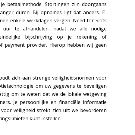
 je betaalmethode. Stortingen zijn doorgaans
anger duren. Bij opnames ligt dat anders. E-
unnen enkele werkdagen vergen. Need for Slots
 uur te afhandelen, nadat we alle nodige
indelijke bijschrijving op je rekening of
of payment provider. Hierop hebben wij geen
houdt zich aan strenge veiligheidsnormen voor
yptietechnologie om uw gegevens te beveiligen
ettig om te weten dat we de lokale wetgeving
rs. Je persoonlijke en financiële informatie
or veiligheid strekt zich uit: we bevorderen
ingslimieten kunt instellen.