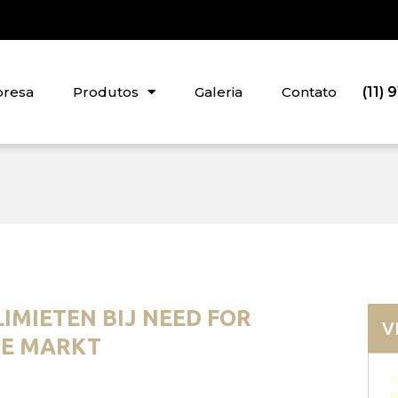
resa
Produtos
Galeria
Contato
(11)
IMIETEN BIJ NEED FOR
V
HE MARKT
N
P