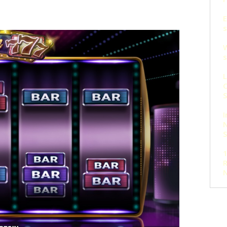
E
s
W
s
L
C
S
I
S
1
R