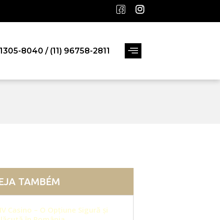
I
I
c
c
o
o
n
f
-
o
 91305-8040 / (11) 96758-2811
f
n
a
t
c
-
e
i
b
n
o
s
o
t
k
a
-
g
1
r
a
m
EJA TAMBÉM
V Casino – O Opțiune Sigură și
lăcută în România