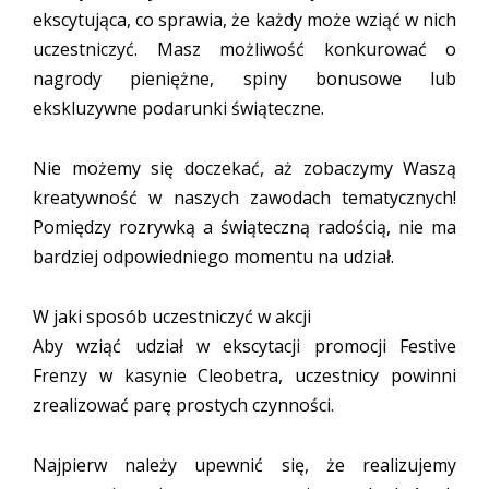
ekscytująca, co sprawia, że każdy może wziąć w nich
uczestniczyć. Masz możliwość konkurować o
nagrody pieniężne, spiny bonusowe lub
ekskluzywne podarunki świąteczne.
Nie możemy się doczekać, aż zobaczymy Waszą
kreatywność w naszych zawodach tematycznych!
Pomiędzy rozrywką a świąteczną radością, nie ma
bardziej odpowiedniego momentu na udział.
W jaki sposób uczestniczyć w akcji
Aby wziąć udział w ekscytacji promocji Festive
Frenzy w kasynie Cleobetra, uczestnicy powinni
zrealizować parę prostych czynności.
Najpierw należy upewnić się, że realizujemy