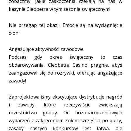
zobaczmy, jakie zaskoczenia czekają na nas w
kasynie Cleobetra w tym sezonie świątecznym!
Nie przegap tej okazji! Emocje są na wyciągnięcie
dłoni!
Angażujące aktywności zawodowe
Podczas gdy okres świąteczny to czas
obdarowywania, Cleobetra Casino pragnie, abyś
zaangażował się do rozrywki, oferując angażujące
zawody!
Zaprojektowaliśmy ekscytujące dystrybucje nagród
i zawody, które rzeczywiście zwiększają
uczestnictwo graczy. Od bożonarodzeniowych
wydarzeń z zakręceniem kołem szczęścia po quizy,
zasady naszych konkursów jest łatwa, ale