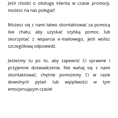
Jeśli chodzi o obsługę klienta w czasie promocji,
możesz na nas polegać!
Możesz się z nami łatwo skontaktować za pomocą
live chatu, aby uzyskać szybką pomoc, lub
skorzystać z wsparcia e-mailowego, jeśli wolisz
szczegółową odpowiedź.
Jesteśmy tu po to, aby zapewnić Ci sprawne i
przyjemne doświadczenie. Nie wahaj się z nami
skontaktować; chętnie pomożemy Ci w razie
dowolnych pytań lub wątpliwości w tym
emocjonującym czasie!