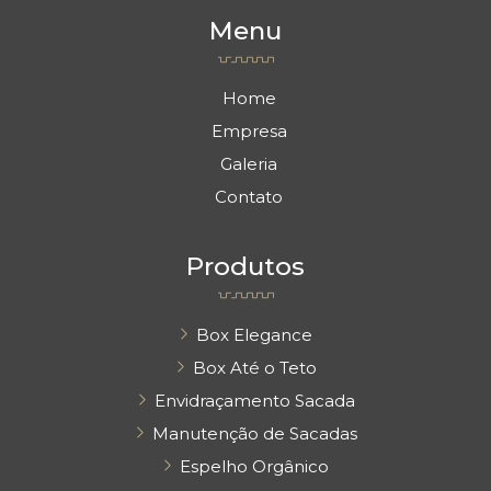
a
-
Menu
g
f
r
a
a
c
m
e
Home
b
Empresa
o
o
Galeria
k
Contato
Produtos
Box Elegance
Box Até o Teto
Envidraçamento Sacada
Manutenção de Sacadas
Espelho Orgânico