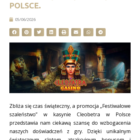
POLSCE.
05/06/2026
Zbliża się czas świąteczny, a promocja „Festiwalowe
szaleństwo” w kasynie Cleobetra w Polsce
przedstawia nam ciekawą szansę do wzbogacenia
naszych doświadczeń z gry. Dzięki unikalnym
świątecznym slotom, atrakcyjnym bonusom i