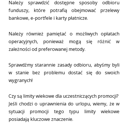
Należy sprawdzić dostępne sposoby odbioru
funduszy, które potrafią obejmować przelewy
bankowe, e-portfele i karty płatnicze.
Należy również pamiętać o możliwych opłatach
operacyjnych, ponieważ mogą się różnić w
zależności od preferowanej metody.
Sprawdźmy starannie zasady odbioru, abyśmy byli
w stanie bez problemu dostać się do swoich
wygranych!
Czy są limity wiekowe dla uczestniczących promocji?
Jeśli chodzi o uprawnienia do urlopu, wiemy, że w
sytuacji promocji tego typu limity wiekowe
posiadają kluczowe znaczenie.