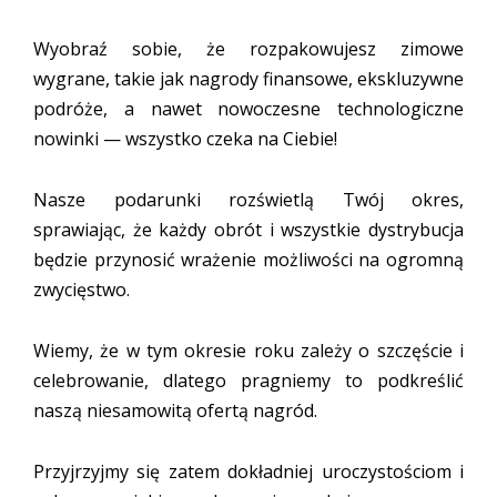
Wyobraź sobie, że rozpakowujesz zimowe
wygrane, takie jak nagrody finansowe, ekskluzywne
podróże, a nawet nowoczesne technologiczne
nowinki — wszystko czeka na Ciebie!
Nasze podarunki rozświetlą Twój okres,
sprawiając, że każdy obrót i wszystkie dystrybucja
będzie przynosić wrażenie możliwości na ogromną
zwycięstwo.
Wiemy, że w tym okresie roku zależy o szczęście i
celebrowanie, dlatego pragniemy to podkreślić
naszą niesamowitą ofertą nagród.
Przyjrzyjmy się zatem dokładniej uroczystościom i