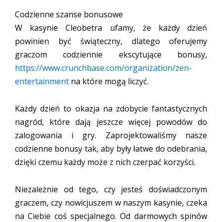
Codzienne szanse bonusowe
W kasynie Cleobetra ufamy, że każdy dzień
powinien być świąteczny, dlatego oferujemy
graczom codziennie ekscytujące bonusy,
https://www.crunchbase.com/organization/zen-
entertainment
na które mogą liczyć.
Każdy dzień to okazja na zdobycie fantastycznych
nagród, które dają jeszcze więcej powodów do
zalogowania i gry. Zaprojektowaliśmy nasze
codzienne bonusy tak, aby były łatwe do odebrania,
dzięki czemu każdy może z nich czerpać korzyści.
Niezależnie od tego, czy jesteś doświadczonym
graczem, czy nowicjuszem w naszym kasynie, czeka
na Ciebie coś specjalnego. Od darmowych spinów