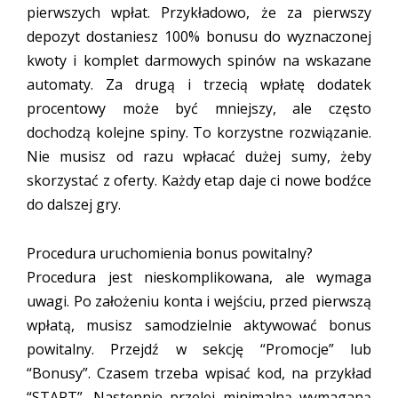
pierwszych wpłat. Przykładowo, że za pierwszy
depozyt dostaniesz 100% bonusu do wyznaczonej
kwoty i komplet darmowych spinów na wskazane
automaty. Za drugą i trzecią wpłatę dodatek
procentowy może być mniejszy, ale często
dochodzą kolejne spiny. To korzystne rozwiązanie.
Nie musisz od razu wpłacać dużej sumy, żeby
skorzystać z oferty. Każdy etap daje ci nowe bodźce
do dalszej gry.
Procedura uruchomienia bonus powitalny?
Procedura jest nieskomplikowana, ale wymaga
uwagi. Po założeniu konta i wejściu, przed pierwszą
wpłatą, musisz samodzielnie aktywować bonus
powitalny. Przejdź w sekcję “Promocje” lub
“Bonusy”. Czasem trzeba wpisać kod, na przykład
“START”. Następnie przelej minimalną wymaganą