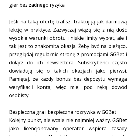
gier bez żadnego ryzyka.
Jeśli na taką ofertę trafisz, traktuj ją jak darmową
lekcję w praktyce. Zazwyczaj wiążą się z nią dość
wysokie warunki obrotu i niskie limity wypłat, ale i
tak jest to znakomita okazja. Żeby być na bieżąco,
przeglądaj regularnie stronę z promocjami GGBet i
dołącz do ich newslettera. Subskrybenci często
dowiadują się o takich okazjach jako pierwsi.
Pamiętaj, że każdy bonus bez depozytu wymaga
weryfikacji konta, więc miej pod ręką dowód
osobisty.
Bezpieczna gra i bezpieczna rozrywka w GGBet
Kolejny punkt, ale wcale nie najmniej ważny. GGBet
jako licencjonowany operator wspiera zasady