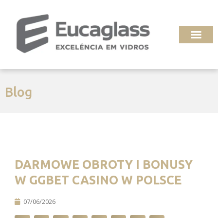
Ir
para
o
conteúdo
Blog
DARMOWE OBROTY I BONUSY
W GGBET CASINO W POLSCE
07/06/2026