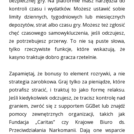
bezpiecznej gry. Na platformie masz narzędzia do
kontroli czasu i wydatków. Możesz ustawić sobie
limity dziennych, tygodniowych lub miesięcznych
depozytów, strat albo czasu gry. Możesz też zgłosić
chęć czasowego samowykluczenia, jeśli odczujesz,
że potrzebujesz przerwy. To nie są puste słowa,
tylko rzeczywiste funkcje, które wskazują, że
kasyno traktuje dobro gracza rzetelnie.
Zapamiętaj, że bonusy to element rozrywki, a nie
strategia zarobkowa. Graj tylko za pieniądze, które
potrafisz stracić, i traktuj to jako formę relaksu.
Jeśli kiedykolwiek odczujesz, że tracisz kontrolę nad
graniem, zwróć się z supportem GGBet lub znajdź
pomocy zewnętrznych organizacji, takich jak
Fundacja „Caritas” czy Krajowe Biuro ds.
Przeciwdziałania Narkomanii. Dają one wsparcie