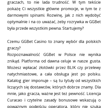
graczach, to nie lada trudność. W tym tekście
pokażę Ci wszystkie główne promocje, w tym te z
darmowymi spinami. Rozwinę, jak z nich wydobyć
optymalnie i na co uważać, żeby rozrywka w GGBet
była przede wszystkim pewna. Startujemy?
Czemu GGBet Casino to znany wybór dla polskich
graczy?
Rozpoznawalność GGBet w Polsce nie wynika
znikąd. Platforma od dawna celuje w nasze gusta.
Możesz wpłacać złotówki przez BLIK czy przelewy
natychmiastowe, a cała obsługa jest po polsku.
Katalog gier imponuje – są tu tytuły od wszystkich
liczących się dostawców, których dobrze znamy. Dla
mnie, jako gracza, ważne jest też pewność. Licencja
Curacao i czytelne zasady bonusowe wskazują o
poważnym podejściu operatora, który nie szuka