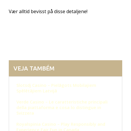
Vær alltid bevisst på disse detaljene!
VEJA TAMBÉM
Slotsdj Casino – Pielāgots Mobilajiem
Spēlētājiem Latvijā
Verde Casino – Le caratteristiche principali
della piattaforma e cosa lo distingue in
Svizzera
Royalspinia Casino – Play Responsibly and
Experience Fair Fun in Canada