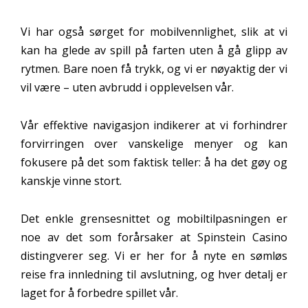
Vi har også sørget for mobilvennlighet, slik at vi
kan ha glede av spill på farten uten å gå glipp av
rytmen. Bare noen få trykk, og vi er nøyaktig der vi
vil være – uten avbrudd i opplevelsen vår.
Vår effektive navigasjon indikerer at vi forhindrer
forvirringen over vanskelige menyer og kan
fokusere på det som faktisk teller: å ha det gøy og
kanskje vinne stort.
Det enkle grensesnittet og mobiltilpasningen er
noe av det som forårsaker at Spinstein Casino
distingverer seg. Vi er her for å nyte en sømløs
reise fra innledning til avslutning, og hver detalj er
laget for å forbedre spillet vår.