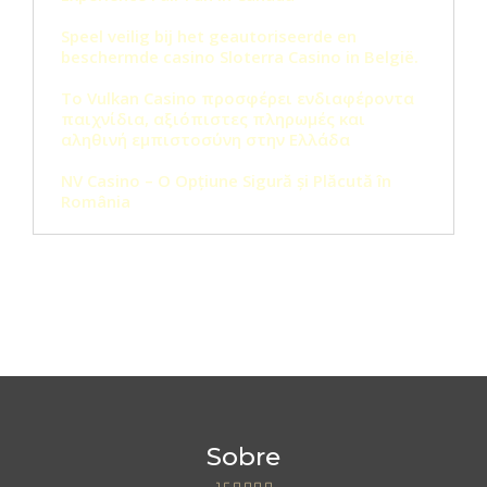
Speel veilig bij het geautoriseerde en
beschermde casino Sloterra Casino in België.
Το Vulkan Casino προσφέρει ενδιαφέροντα
παιχνίδια, αξιόπιστες πληρωμές και
αληθινή εμπιστοσύνη στην Ελλάδα
NV Casino – O Opțiune Sigură și Plăcută în
România
Sobre