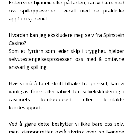
Enten vi er hjemme eller på farten, kan vi bære med
oss spillopplevelsen overalt med de praktiske
appfunksjonene!
Hvordan kan jeg ekskludere meg selv fra Spinstein
Casino?
Som et fyrtårn som leder skip i trygghet, hjelper
selvutestengelsesprosessen oss med å omfavne
ansvarlig spilling.
Hvis vi må å ta et skritt tilbake fra presset, kan vi
vanligvis finne alternativet for selvekskludering i
casinoets kontooppsett eller kontakte
kundesupport.
Ved å gjøre dette beskytter vi ikke bare oss selv,
men gjenoppretter også styring over spillvanene