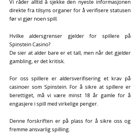
Vi råder alltid å sjekke den nyeste informasjonen
direkte fra tilsyns organer for å verifisere statusen
før vi gjør noen spill.
Hvilke aldersgrenser gjelder for spillere på
Spinstein Casino?
De sier at alder bare er et tall, men når det gjelder
gambling, er det kritisk.
For oss spillere er aldersverifisering et krav på
casinoer som Spinstein. For å sikre at spillere er
berettiget, må vi være minst 18 år gamle for å
engasjere i spill med virkelige penger.
Denne forskriften er på plass for å sikre oss og
fremme ansvarlig spilling.