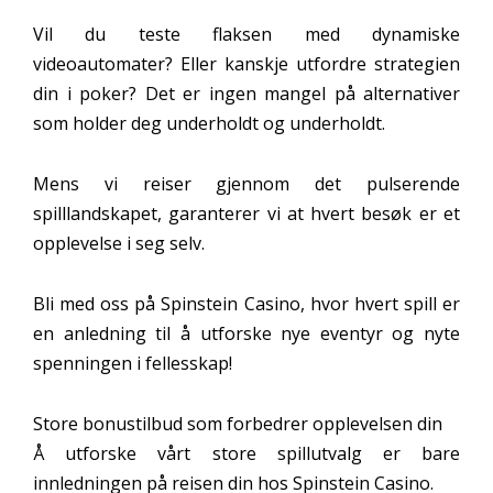
Vil du teste flaksen med dynamiske
videoautomater? Eller kanskje utfordre strategien
din i poker? Det er ingen mangel på alternativer
som holder deg underholdt og underholdt.
Mens vi reiser gjennom det pulserende
spilllandskapet, garanterer vi at hvert besøk er et
opplevelse i seg selv.
Bli med oss på Spinstein Casino, hvor hvert spill er
en anledning til å utforske nye eventyr og nyte
spenningen i fellesskap!
Store bonustilbud som forbedrer opplevelsen din
Å utforske vårt store spillutvalg er bare
innledningen på reisen din hos Spinstein Casino.