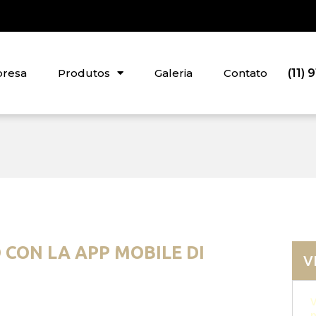
resa
Produtos
Galeria
Contato
(11)
 CON LA APP MOBILE DI
V
V
p