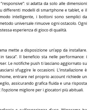
 “responsive”: si adatta da solo alle dimensioni
 differenti modelli di smartphone e tablet, e il
modo intelligente, i bottoni sono semplici da
 metodo universale rimuove ogni ostacolo. Ogni
 stessa esperienza di gioco di qualità.
ama mette a disposizione un’app da installare.
in tasca”. Il beneficio sta nelle performance: i
ser. Le notifiche push ti lasciano aggiornato su
ciarsi sfuggire le occasioni. L’installazione è
a home, entrare nel proprio account richiede un
meglio, assicurando grafica fluida e una risposta
È l’opzione migliore per i giocatori più abituali.