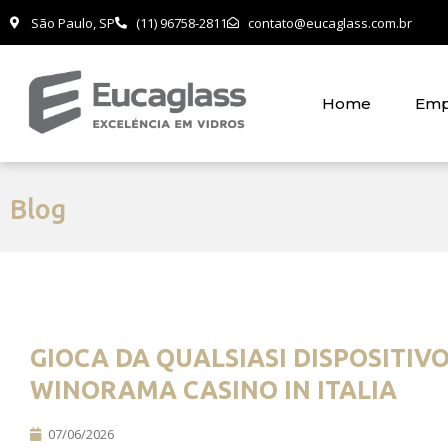
Ir
São Paulo, SP
(11) 96758-2811
contato@eucaglass.com.br
para
o
conteúdo
Home
Emp
Blog
GIOCA DA QUALSIASI DISPOSITIVO
WINORAMA CASINO IN ITALIA
07/06/2026