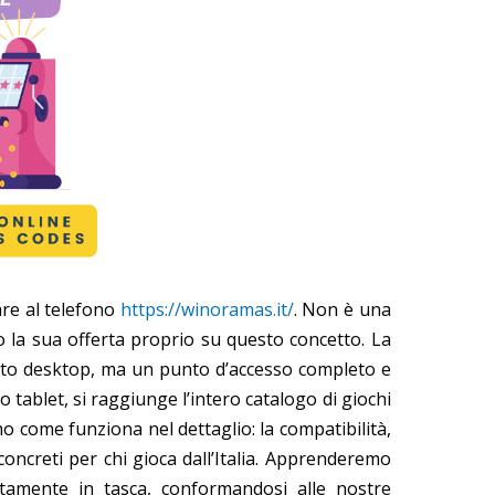
are al telefono
https://winoramas.it/
. Non è una
 la sua offerta proprio su questo concetto. La
sito desktop, ma un punto d’accesso completo e
tablet, si raggiunge l’intero catalogo di giochi
mo come funziona nel dettaglio: la compatibilità,
 concreti per chi gioca dall’Italia. Apprenderemo
ettamente in tasca, conformandosi alle nostre