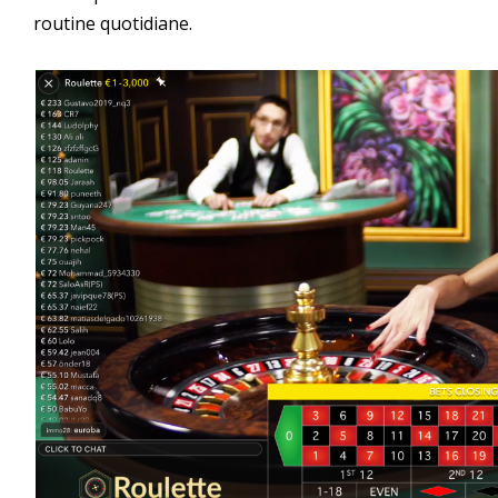
routine quotidiane.