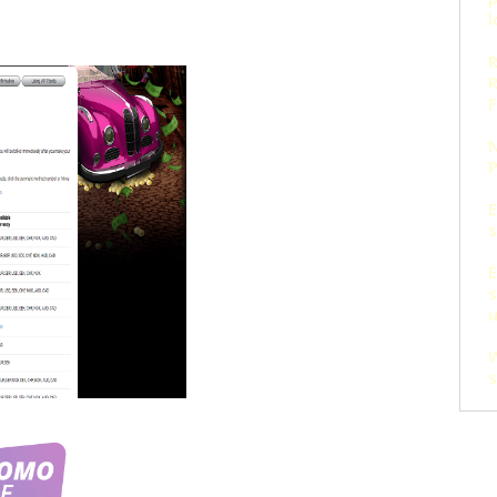
l
R
R
F
N
P
E
s
É
s
u
W
s