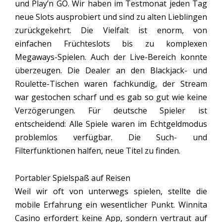
und Play’n GO. Wir haben im Testmonat jeden Tag
neue Slots ausprobiert und sind zu alten Lieblingen
zurückgekehrt. Die Vielfalt ist enorm, von
einfachen Früchteslots bis zu komplexen
Megaways-Spielen. Auch der Live-Bereich konnte
überzeugen. Die Dealer an den Blackjack- und
Roulette-Tischen waren fachkundig, der Stream
war gestochen scharf und es gab so gut wie keine
Verzögerungen. Für deutsche Spieler ist
entscheidend: Alle Spiele waren im Echtgeldmodus
problemlos verfügbar. Die Such- und
Filterfunktionen halfen, neue Titel zu finden.
Portabler Spielspaß auf Reisen
Weil wir oft von unterwegs spielen, stellte die
mobile Erfahrung ein wesentlicher Punkt. Winnita
Casino erfordert keine App, sondern vertraut auf