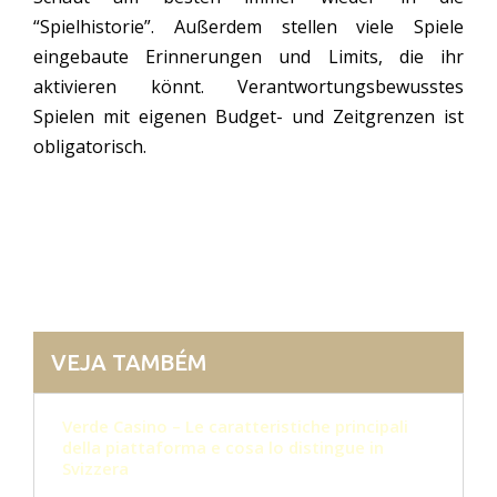
“Spielhistorie”. Außerdem stellen viele Spiele
eingebaute Erinnerungen und Limits, die ihr
aktivieren könnt. Verantwortungsbewusstes
Spielen mit eigenen Budget- und Zeitgrenzen ist
obligatorisch.
VEJA TAMBÉM
Verde Casino – Le caratteristiche principali
della piattaforma e cosa lo distingue in
Svizzera