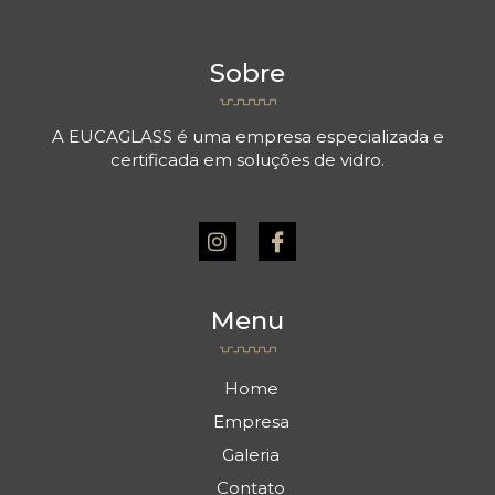
Sobre
A EUCAGLASS é uma empresa especializada e
certificada em soluções de vidro.
I
I
n
c
s
o
t
n
a
-
Menu
g
f
r
a
a
c
m
e
Home
b
Empresa
o
o
Galeria
k
Contato