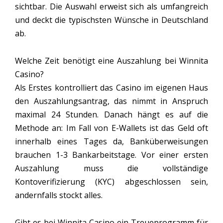
sichtbar. Die Auswahl erweist sich als umfangreich
und deckt die typischsten Wünsche in Deutschland
ab.
Welche Zeit benötigt eine Auszahlung bei Winnita
Casino?
Als Erstes kontrolliert das Casino im eigenen Haus
den Auszahlungsantrag, das nimmt in Anspruch
maximal 24 Stunden. Danach hängt es auf die
Methode an: Im Fall von E-Wallets ist das Geld oft
innerhalb eines Tages da, Banküberweisungen
brauchen 1-3 Bankarbeitstage. Vor einer ersten
Auszahlung muss die vollständige
Kontoverifizierung (KYC) abgeschlossen sein,
andernfalls stockt alles.
Gibt es bei Winnita Casino ein Treueprogramm für