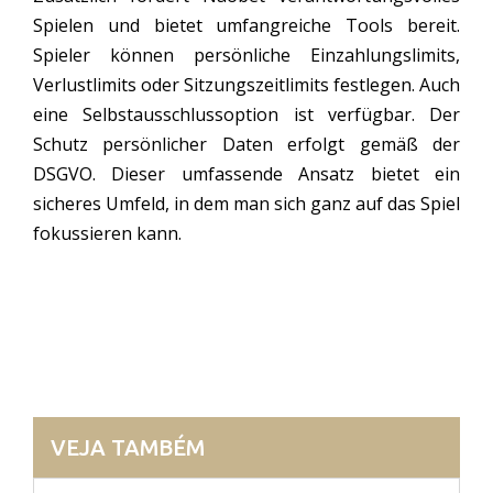
Spielen und bietet umfangreiche Tools bereit.
Spieler können persönliche Einzahlungslimits,
Verlustlimits oder Sitzungszeitlimits festlegen. Auch
eine Selbstausschlussoption ist verfügbar. Der
Schutz persönlicher Daten erfolgt gemäß der
DSGVO. Dieser umfassende Ansatz bietet ein
sicheres Umfeld, in dem man sich ganz auf das Spiel
fokussieren kann.
VEJA TAMBÉM