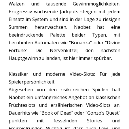
Walzen und tausende Gewinnmöglichkeiten.
Progressiv wachsende Jackpots steigen mit jedem
Einsatz im System und sind in der Lage zu riesigen
Summen heranwachsen. Naobet hat eine
beeindruckende Palette beider Typen, mit
berühmten Automaten wie “Bonanza” oder “Divine
Fortune”. Die Nervenkitzel, den nächsten
Hauptgewinn zu landen, ist hier immer spürbar.
Klassiker und moderne Video-Slots: Für jede
Spielerpersönlichkeit
Abgesehen von den risikoreichen Spielen hält
Naobet ein umfangreiches Angebot an klassischen
Früchteslots und erzählerischen Video-Slots an.
Dauerhits wie “Book of Dead” oder “Gonzo’s Quest”
punkten mit fesselnden Stories und
Freispielrunden. Wichtig ist, dass auch Low- und