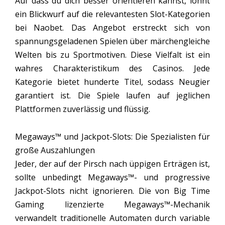
Auf dass du dich besser orientieren kannst, lohnt
ein Blickwurf auf die relevantesten Slot-Kategorien
bei Naobet. Das Angebot erstreckt sich von
spannungsgeladenen Spielen über märchengleiche
Welten bis zu Sportmotiven. Diese Vielfalt ist ein
wahres Charakteristikum des Casinos. Jede
Kategorie bietet hunderte Titel, sodass Neugier
garantiert ist. Die Spiele laufen auf jeglichen
Plattformen zuverlässig und flüssig.
Megaways™ und Jackpot-Slots: Die Spezialisten für
große Auszahlungen
Jeder, der auf der Pirsch nach üppigen Erträgen ist,
sollte unbedingt Megaways™- und progressive
Jackpot-Slots nicht ignorieren. Die von Big Time
Gaming lizenzierte Megaways™-Mechanik
verwandelt traditionelle Automaten durch variable