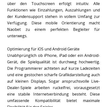
über den Touchscreen erfolgt intuitiv. Alle
Funktionen wie Einzahlungen, Auszahlungen und
der Kundensupport stehen in vollem Umfang zur
Verfügung. Diese mobile Orientierung macht
Naobet zu einem perfekten Begleiter für
unterwegs.
Optimierung für iOS und Android Geräte
Unabhprünglich ob iPhone, iPad oder ein Android-
Gerät, die Spielqualität ist durchweg hochwertig.
Die Programmierer achteten auf kurze Ladezeiten
und eine gestochen scharfe Grafikdarstellung auch
auf kleinen Displays. Sogar anspruchsvolle Live-
Dealer-Spiele arbeiten ruckelfrei, vorausgesetzt
eine stabile Internetverbindung besteht. Diese
umfassende Kompatibilität bietet maximale
Flexibilität für den Spieler.