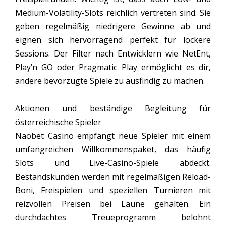
Medium-Volatility-Slots reichlich vertreten sind. Sie
geben regelmäßig niedrigere Gewinne ab und
eignen sich hervorragend perfekt für lockere
Sessions. Der Filter nach Entwicklern wie NetEnt,
Play’n GO oder Pragmatic Play ermöglicht es dir,
andere bevorzugte Spiele zu ausfindig zu machen.
Aktionen und beständige Begleitung für
österreichische Spieler
Naobet Casino empfängt neue Spieler mit einem
umfangreichen Willkommenspaket, das häufig
Slots und Live-Casino-Spiele abdeckt.
Bestandskunden werden mit regelmäßigen Reload-
Boni, Freispielen und speziellen Turnieren mit
reizvollen Preisen bei Laune gehalten. Ein
durchdachtes Treueprogramm belohnt