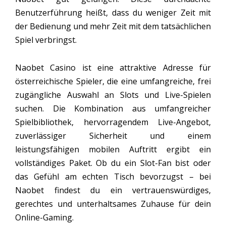
Benutzerführung heißt, dass du weniger Zeit mit
der Bedienung und mehr Zeit mit dem tatsächlichen
Spiel verbringst.
Naobet Casino ist eine attraktive Adresse für
österreichische Spieler, die eine umfangreiche, frei
zugängliche Auswahl an Slots und Live-Spielen
suchen. Die Kombination aus umfangreicher
Spielbibliothek, hervorragendem Live-Angebot,
zuverlässiger Sicherheit und einem
leistungsfähigen mobilen Auftritt ergibt ein
vollständiges Paket. Ob du ein Slot-Fan bist oder
das Gefühl am echten Tisch bevorzugst – bei
Naobet findest du ein vertrauenswürdiges,
gerechtes und unterhaltsames Zuhause für dein
Online-Gaming.