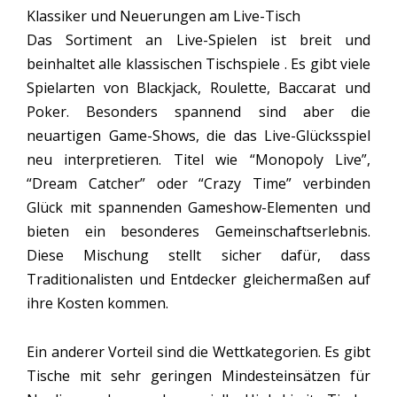
Klassiker und Neuerungen am Live-Tisch
Das Sortiment an Live-Spielen ist breit und
beinhaltet alle klassischen Tischspiele . Es gibt viele
Spielarten von Blackjack, Roulette, Baccarat und
Poker. Besonders spannend sind aber die
neuartigen Game-Shows, die das Live-Glücksspiel
neu interpretieren. Titel wie “Monopoly Live”,
“Dream Catcher” oder “Crazy Time” verbinden
Glück mit spannenden Gameshow-Elementen und
bieten ein besonderes Gemeinschaftserlebnis.
Diese Mischung stellt sicher dafür, dass
Traditionalisten und Entdecker gleichermaßen auf
ihre Kosten kommen.
Ein anderer Vorteil sind die Wettkategorien. Es gibt
Tische mit sehr geringen Mindesteinsätzen für