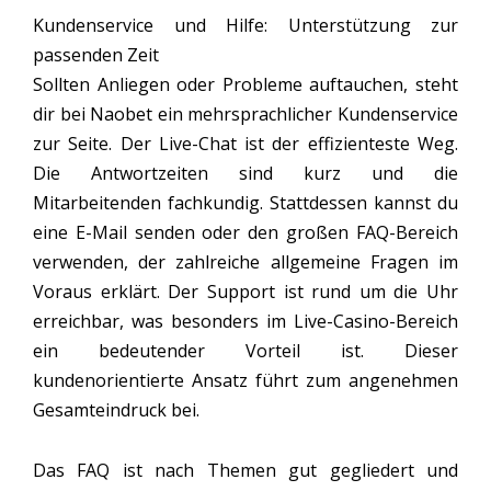
Kundenservice und Hilfe: Unterstützung zur
passenden Zeit
Sollten Anliegen oder Probleme auftauchen, steht
dir bei Naobet ein mehrsprachlicher Kundenservice
zur Seite. Der Live-Chat ist der effizienteste Weg.
Die Antwortzeiten sind kurz und die
Mitarbeitenden fachkundig. Stattdessen kannst du
eine E-Mail senden oder den großen FAQ-Bereich
verwenden, der zahlreiche allgemeine Fragen im
Voraus erklärt. Der Support ist rund um die Uhr
erreichbar, was besonders im Live-Casino-Bereich
ein bedeutender Vorteil ist. Dieser
kundenorientierte Ansatz führt zum angenehmen
Gesamteindruck bei.
Das FAQ ist nach Themen gut gegliedert und