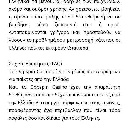
Ελληνικά: τα μενού, οι οδηγίες των παιχνιδιών,
ακόμα και οι όροι χρήσης. Αν χρειαστείς βοήθεια,
η ομάδα υποστήριξης είναι διατεθειμένη να σε
βοηθήσει μέσω ζωντανού chat ή email.
Ανταποκρίνονται γρήγορα και προσπαθούν να
λύσουν το πρόβλημά σου με προσοχή, κάτι που οι
Έλληνες παίκτες εκτιμούν ιδιαίτερα.
Συχνές Ερωτήσεις (FAQ)
Το Oopspin Casino είναι νομίμως κατοχυρωμένο
για παίκτες από την Ελλάδα;
Ναι, το Oopspin Casino έχει την απαραίτητη
διεθνή άδεια και αποδέχεται κανονικά παίκτες από
την Ελλάδα. Λειτουργεί σύμφωνα με τους κανόνες,
προσφέροντας ένα περιβάλλον που είναι τόσο
ασφαλές όσο και δίκαιο για τους Έλληνες.