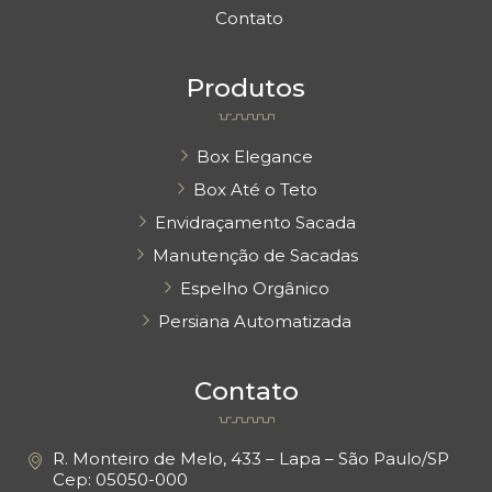
Contato
Produtos
Box Elegance
Box Até o Teto
Envidraçamento Sacada
Manutenção de Sacadas
Espelho Orgânico
Persiana Automatizada
Contato
R. Monteiro de Melo, 433 – Lapa – São Paulo/SP
Cep: 05050-000