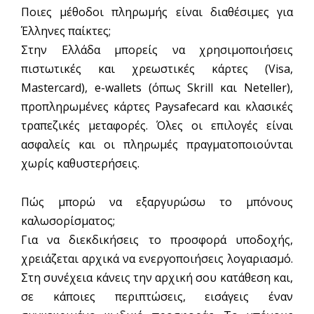
Ποιες μέθοδοι πληρωμής είναι διαθέσιμες για
Έλληνες παίκτες;
Στην Ελλάδα μπορείς να χρησιμοποιήσεις
πιστωτικές και χρεωστικές κάρτες (Visa,
Mastercard), e-wallets (όπως Skrill και Neteller),
προπληρωμένες κάρτες Paysafecard και κλασικές
τραπεζικές μεταφορές. Όλες οι επιλογές είναι
ασφαλείς και οι πληρωμές πραγματοποιούνται
χωρίς καθυστερήσεις.
Πώς μπορώ να εξαργυρώσω το μπόνους
καλωσορίσματος;
Για να διεκδικήσεις το προσφορά υποδοχής,
χρειάζεται αρχικά να ενεργοποιήσεις λογαριασμό.
Στη συνέχεια κάνεις την αρχική σου κατάθεση και,
σε κάποιες περιπτώσεις, εισάγεις έναν