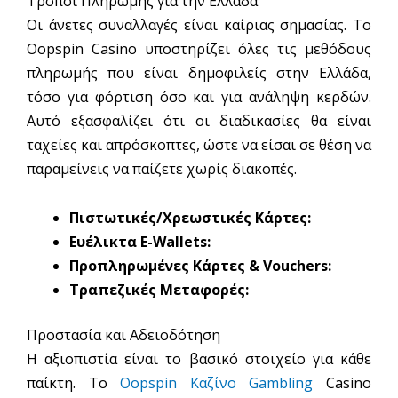
Τρόποι Πληρωμής για την Ελλάδα
Οι άνετες συναλλαγές είναι καίριας σημασίας. Το
Oopspin Casino υποστηρίζει όλες τις μεθόδους
πληρωμής που είναι δημοφιλείς στην Ελλάδα,
τόσο για φόρτιση όσο και για ανάληψη κερδών.
Αυτό εξασφαλίζει ότι οι διαδικασίες θα είναι
ταχείες και απρόσκοπτες, ώστε να είσαι σε θέση να
παραμείνεις να παίζετε χωρίς διακοπές.
Πιστωτικές/Χρεωστικές Κάρτες:
Ευέλικτα E-Wallets:
Προπληρωμένες Κάρτες & Vouchers:
Τραπεζικές Μεταφορές:
Προστασία και Αδειοδότηση
Η αξιοπιστία είναι το βασικό στοιχείο για κάθε
παίκτη. Το
Oopspin Καζίνο Gambling
Casino