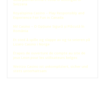
Svizzera
Royalspinia Casino – Play Responsibly and
Experience Fair Fun in Canada
NV Casino – O Opțiune Sigură și Plăcută în
România
Et sted å spille og slappe av og ta seieren på
Lizaro Casino i Norge
Étapes de ouverture de compte au site de
jeux Leon pour les utilisateurs belges
Wettzo Casino ist unkompliziert, sicher und
stets unterhaltsam