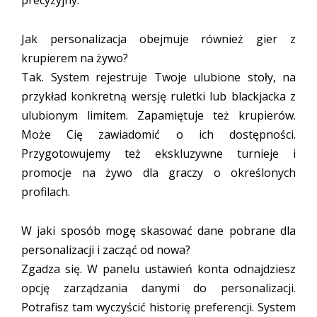
Jak personalizacja obejmuje również gier z
krupierem na żywo?
Tak. System rejestruje Twoje ulubione stoły, na
przykład konkretną wersję ruletki lub blackjacka z
ulubionym limitem. Zapamiętuje też krupierów.
Może Cię zawiadomić o ich dostępności.
Przygotowujemy też ekskluzywne turnieje i
promocje na żywo dla graczy o określonych
profilach.
W jaki sposób mogę skasować dane pobrane dla
personalizacji i zacząć od nowa?
Zgadza się. W panelu ustawień konta odnajdziesz
opcję zarządzania danymi do personalizacji.
Potrafisz tam wyczyścić historię preferencji. System