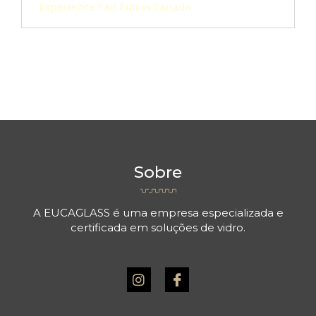
Experience Fair Fun in Canada
Sobre
A EUCAGLASS é uma empresa especializada e
certificada em soluções de vidro.
I
I
n
c
s
o
t
n