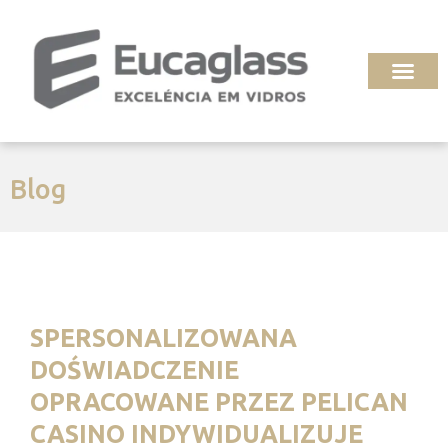
Ir
para
o
conteúdo
Blog
SPERSONALIZOWANA
DOŚWIADCZENIE
OPRACOWANE PRZEZ PELICAN
CASINO INDYWIDUALIZUJE