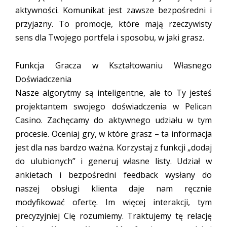
aktywności. Komunikat jest zawsze bezpośredni i
przyjazny. To promocje, które mają rzeczywisty
sens dla Twojego portfela i sposobu, w jaki grasz.
Funkcja Gracza w Kształtowaniu Własnego
Doświadczenia
Nasze algorytmy są inteligentne, ale to Ty jesteś
projektantem swojego doświadczenia w Pelican
Casino. Zachęcamy do aktywnego udziału w tym
procesie. Oceniaj gry, w które grasz – ta informacja
jest dla nas bardzo ważna. Korzystaj z funkcji „dodaj
do ulubionych” i generuj własne listy. Udział w
ankietach i bezpośredni feedback wysłany do
naszej obsługi klienta daje nam ręcznie
modyfikować ofertę. Im więcej interakcji, tym
precyzyjniej Cię rozumiemy. Traktujemy tę relację