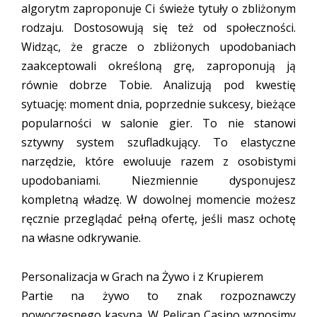
algorytm zaproponuje Ci świeże tytuły o zbliżonym
rodzaju. Dostosowują się też od społeczności.
Widząc, że gracze o zbliżonych upodobaniach
zaakceptowali określoną grę, zaproponują ją
równie dobrze Tobie. Analizują pod kwestię
sytuację: moment dnia, poprzednie sukcesy, bieżące
popularności w salonie gier. To nie stanowi
sztywny system szufladkujący. To elastyczne
narzędzie, które ewoluuje razem z osobistymi
upodobaniami. Niezmiennie dysponujesz
kompletną władzę. W dowolnej momencie możesz
ręcznie przeglądać pełną ofertę, jeśli masz ochotę
na własne odkrywanie.
Personalizacja w Grach na Żywo i z Krupierem
Partie na żywo to znak rozpoznawczy
nowoczesnego kasyna. W Pelican Casino wznosimy