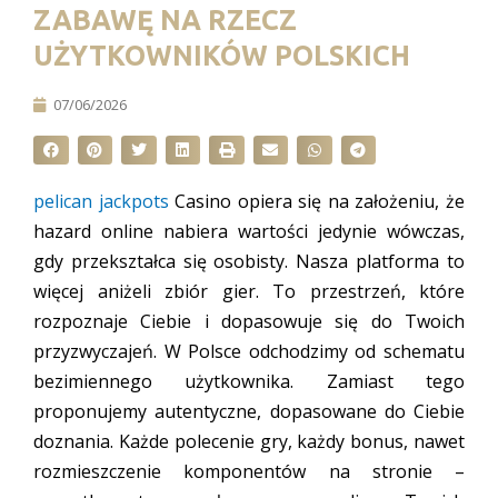
ZABAWĘ NA RZECZ
UŻYTKOWNIKÓW POLSKICH
07/06/2026
pelican jackpots
Casino opiera się na założeniu, że
hazard online nabiera wartości jedynie wówczas,
gdy przekształca się osobisty. Nasza platforma to
więcej aniżeli zbiór gier. To przestrzeń, które
rozpoznaje Ciebie i dopasowuje się do Twoich
przyzwyczajeń. W Polsce odchodzimy od schematu
bezimiennego użytkownika. Zamiast tego
proponujemy autentyczne, dopasowane do Ciebie
doznania. Każde polecenie gry, każdy bonus, nawet
rozmieszczenie komponentów na stronie –