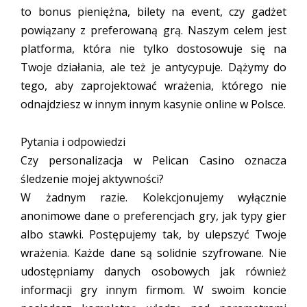
to bonus pieniężna, bilety na event, czy gadżet
powiązany z preferowaną grą. Naszym celem jest
platforma, która nie tylko dostosowuje się na
Twoje działania, ale też je antycypuje. Dążymy do
tego, aby zaprojektować wrażenia, którego nie
odnajdziesz w innym innym kasynie online w Polsce.
Pytania i odpowiedzi
Czy personalizacja w Pelican Casino oznacza
śledzenie mojej aktywności?
W żadnym razie. Kolekcjonujemy wyłącznie
anonimowe dane o preferencjach gry, jak typy gier
albo stawki. Postępujemy tak, by ulepszyć Twoje
wrażenia. Każde dane są solidnie szyfrowane. Nie
udostępniamy danych osobowych jak również
informacji gry innym firmom. W swoim koncie