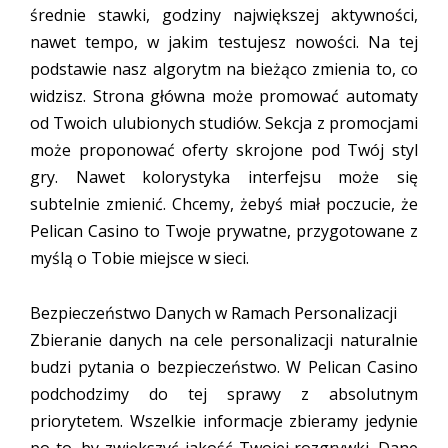
średnie stawki, godziny największej aktywności,
nawet tempo, w jakim testujesz nowości. Na tej
podstawie nasz algorytm na bieżąco zmienia to, co
widzisz. Strona główna może promować automaty
od Twoich ulubionych studiów. Sekcja z promocjami
może proponować oferty skrojone pod Twój styl
gry. Nawet kolorystyka interfejsu może się
subtelnie zmienić. Chcemy, żebyś miał poczucie, że
Pelican Casino to Twoje prywatne, przygotowane z
myślą o Tobie miejsce w sieci.
Bezpieczeństwo Danych w Ramach Personalizacji
Zbieranie danych na cele personalizacji naturalnie
budzi pytania o bezpieczeństwo. W Pelican Casino
podchodzimy do tej sprawy z absolutnym
priorytetem. Wszelkie informacje zbieramy jedynie
po to, by zwiększyć jakość Twojej rozgrywki. Dane