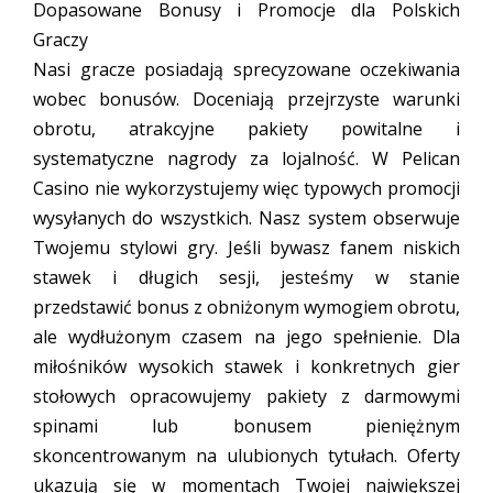
Dopasowane Bonusy i Promocje dla Polskich
Graczy
Nasi gracze posiadają sprecyzowane oczekiwania
wobec bonusów. Doceniają przejrzyste warunki
obrotu, atrakcyjne pakiety powitalne i
systematyczne nagrody za lojalność. W Pelican
Casino nie wykorzystujemy więc typowych promocji
wysyłanych do wszystkich. Nasz system obserwuje
Twojemu stylowi gry. Jeśli bywasz fanem niskich
stawek i długich sesji, jesteśmy w stanie
przedstawić bonus z obniżonym wymogiem obrotu,
ale wydłużonym czasem na jego spełnienie. Dla
miłośników wysokich stawek i konkretnych gier
stołowych opracowujemy pakiety z darmowymi
spinami lub bonusem pieniężnym
skoncentrowanym na ulubionych tytułach. Oferty
ukazują się w momentach Twojej największej