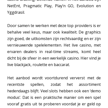
NetEnt, Pragmatic Play, Play’n GO, Evolution en
Yggdrasil.
Door samen te werken met deze top providers is er
behalve veel keus, maar ook kwaliteit. De graphics
zijn goed, de uitkomsten zijn rechtvaardig en er zijn
vernieuwende spelelementen. Het live casino, met
ervaren dealers in real-time streams, komt heel
dicht bij de sfeer in een werkelijk casino. Hier vind je
live blackjack, roulette en baccarat.
Het aanbod wordt voortdurend ververst met de
recentste spellen, zodat het assortiment
hedendaags blijft. Veel slots hebben ook een ‘demo
modus’. Dat is een praktische manier om een spel
vooraf gratis uit te proberen voordat je er geld op