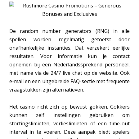
De random number generators (RNG) in alle
spellen worden regelmatig getoetst door
onafhankelijke instanties. Dat verzekert eerlijke
resultaten. Voor informatie kun je contact
opnemen bij een Nederlandssprekend personeel,
met name via de 24/7 live chat op de website. Ook
e-mail en een uitgebreide FAQ-sectie met frequente
vraagstukken zijn alternatieven.
Het casino richt zich op bewust gokken. Gokkers
kunnen zelf instellingen gebruiken om
stortingslimieten, verlieslimieten of een time-out
interval in te voeren. Deze aanpak biedt spelers