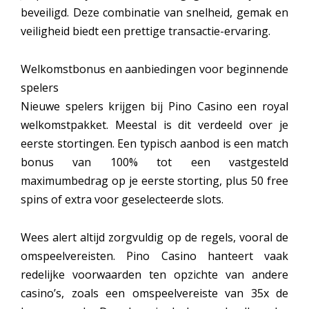
beveiligd. Deze combinatie van snelheid, gemak en
veiligheid biedt een prettige transactie-ervaring.
Welkomstbonus en aanbiedingen voor beginnende
spelers
Nieuwe spelers krijgen bij Pino Casino een royal
welkomstpakket. Meestal is dit verdeeld over je
eerste stortingen. Een typisch aanbod is een match
bonus van 100% tot een vastgesteld
maximumbedrag op je eerste storting, plus 50 free
spins of extra voor geselecteerde slots.
Wees alert altijd zorgvuldig op de regels, vooral de
omspeelvereisten. Pino Casino hanteert vaak
redelijke voorwaarden ten opzichte van andere
casino’s, zoals een omspeelvereiste van 35x de