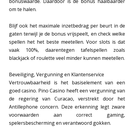
bonuswaarde. Daardoor is de bonus haalbaarder
om te halen.
Blijf ook het maximale inzetbedrag per beurt in de
gaten terwijl je de bonus vrijspeelt, en check welke
spellen het het beste meetellen. Voor slots is dat
vaak 100%, daarentegen tafelspellen zoals
blackjack of roulette veel minder kunnen meetellen.
Beveiliging, Vergunning en Klantenservice
Vertrouwbaarheid is het basiselement van een
goed casino. Pino Casino heeft een vergunning van
de regering van Curacao, verstrekt door het
Antillephone concern. Deze erkenning legt zware
voorwaarden aan correct gaming,
spelersbescherming en verantwoord gokken.