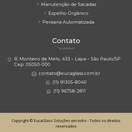
Manutenção de Sacadas
Espelho Orgânico
Persiana Automatizada
Contato
R. Monteiro de Melo, 433 – Lapa – São Paulo/SP
Cep: 05050-000
contato@eucaglass.com.br
(11) 91305-8040
(11) 96758-2811
Copyright © EucaGlass Soluções em vidro - Todos os direitos
reservados