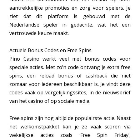
aantrekkelijke promoties en zorg voor spelers. Je
ziet dat dit platform is gebouwd met de
Nederlandse speler in gedachte, wat het een
vertrouwde keuze maakt.
Actuele Bonus Codes en Free Spins
Pino Casino werkt veel met bonus codes voor
speciale acties. Met zo’n code ontvang je extra free
spins, een reload bonus of cashback die niet
zomaar voor iedereen beschikbaar is. Je vindt deze
codes vaak op vergelijkingssites, in de nieuwsbrief
van het casino of op sociale media.
Free spins zijn nog altijd de populairste actie. Naast
het welkomstpakket kan je ze vaak scoren via
wekelijkse acties zoals ‘Free Spin Friday’,