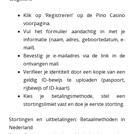
Klik op ‘Registreren’ op de Pino Casino
voorpagina.
Vul het formulier aandachtig in met je
informatie (naam, adres, geboortedatum, e-
mail).
Bevestig je e-mailadres via de link in de
ontvangen mail.
Verifieer je identiteit door een kopie van een
geldig ID-bewijs te uploaden (paspoort,
rijbewijs of ID-kaart).
Kies je betalingsmethode, stel een
stortingslimiet vast en doe je eerste storting.
Stortingen en uitbetalingen: Betaalmethoden in
Nederland