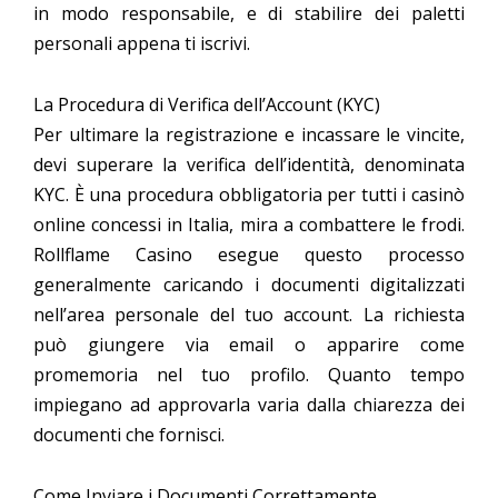
in modo responsabile, e di stabilire dei paletti
personali appena ti iscrivi.
La Procedura di Verifica dell’Account (KYC)
Per ultimare la registrazione e incassare le vincite,
devi superare la verifica dell’identità, denominata
KYC. È una procedura obbligatoria per tutti i casinò
online concessi in Italia, mira a combattere le frodi.
Rollflame Casino esegue questo processo
generalmente caricando i documenti digitalizzati
nell’area personale del tuo account. La richiesta
può giungere via email o apparire come
promemoria nel tuo profilo. Quanto tempo
impiegano ad approvarla varia dalla chiarezza dei
documenti che fornisci.
Come Inviare i Documenti Correttamente