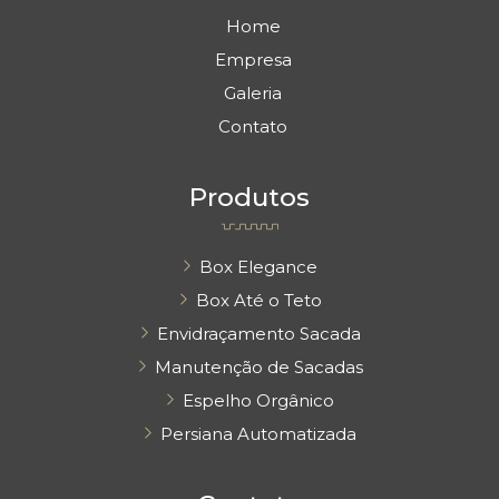
a
c
m
e
Home
b
Empresa
o
o
Galeria
k
Contato
Produtos
Box Elegance
Box Até o Teto
Envidraçamento Sacada
Manutenção de Sacadas
Espelho Orgânico
Persiana Automatizada