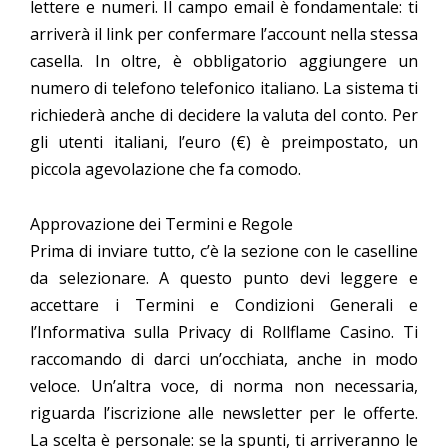
lettere e numeri. Il campo email è fondamentale: ti
arriverà il link per confermare l’account nella stessa
casella. In oltre, è obbligatorio aggiungere un
numero di telefono telefonico italiano. La sistema ti
richiederà anche di decidere la valuta del conto. Per
gli utenti italiani, l’euro (€) è preimpostato, un
piccola agevolazione che fa comodo.
Approvazione dei Termini e Regole
Prima di inviare tutto, c’è la sezione con le caselline
da selezionare. A questo punto devi leggere e
accettare i Termini e Condizioni Generali e
l’Informativa sulla Privacy di Rollflame Casino. Ti
raccomando di darci un’occhiata, anche in modo
veloce. Un’altra voce, di norma non necessaria,
riguarda l’iscrizione alle newsletter per le offerte.
La scelta è personale: se la spunti, ti arriveranno le