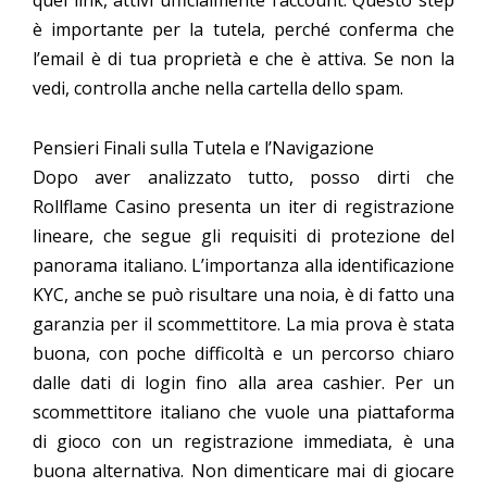
è importante per la tutela, perché conferma che
l’email è di tua proprietà e che è attiva. Se non la
vedi, controlla anche nella cartella dello spam.
Pensieri Finali sulla Tutela e l’Navigazione
Dopo aver analizzato tutto, posso dirti che
Rollflame Casino presenta un iter di registrazione
lineare, che segue gli requisiti di protezione del
panorama italiano. L’importanza alla identificazione
KYC, anche se può risultare una noia, è di fatto una
garanzia per il scommettitore. La mia prova è stata
buona, con poche difficoltà e un percorso chiaro
dalle dati di login fino alla area cashier. Per un
scommettitore italiano che vuole una piattaforma
di gioco con un registrazione immediata, è una
buona alternativa. Non dimenticare mai di giocare