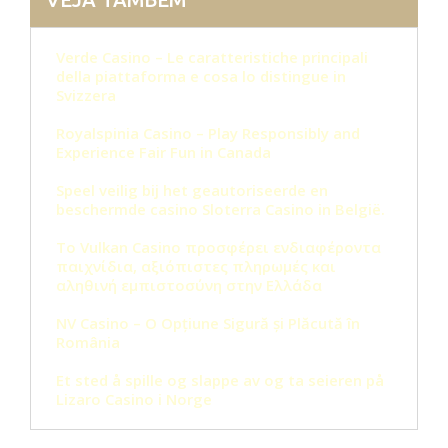
Verde Casino – Le caratteristiche principali
della piattaforma e cosa lo distingue in
Svizzera
Royalspinia Casino – Play Responsibly and
Experience Fair Fun in Canada
Speel veilig bij het geautoriseerde en
beschermde casino Sloterra Casino in België.
Το Vulkan Casino προσφέρει ενδιαφέροντα
παιχνίδια, αξιόπιστες πληρωμές και
αληθινή εμπιστοσύνη στην Ελλάδα
NV Casino – O Opțiune Sigură și Plăcută în
România
Et sted å spille og slappe av og ta seieren på
Lizaro Casino i Norge