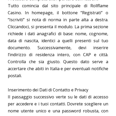
Tutto comincia dal sito principale di Rollflame
Casino. In homepage, il bottone “Registrati” o
“Iscriviti” si nota di norma in parte alta a destra.
Cliccandoci, si presenta il modulo. La prima sezione
richiede i dati anagrafici di base: nome, cognome,
data di nascita, identici a quelli presenti sul tuo
documento. Successivamente, devi inserire
l’indirizzo di residenza intero, con CAP e città.
Controlla che sia giusto. Questo dato serve a
accertare che abiti in Italia e per eventuali notifiche
postali.
Inserimento dei Dati di Contatto e Privacy
Il passaggio successivo verte su le dati di accesso
per accedere e i tuoi contatti. Dovrete scegliere un
nome utente unico e una password robusta, con