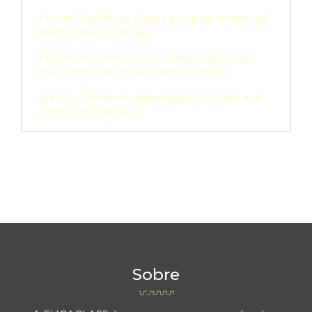
Et sted å spille og slappe av og ta seieren på
Lizaro Casino i Norge
Étapes de ouverture de compte au site de
jeux Leon pour les utilisateurs belges
Wettzo Casino ist unkompliziert, sicher und
stets unterhaltsam
Sobre