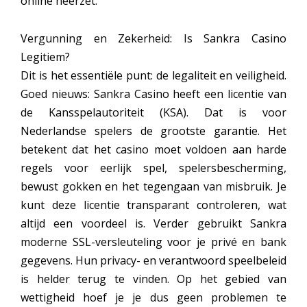
online neerzet.
Vergunning en Zekerheid: Is Sankra Casino
Legitiem?
Dit is het essentiële punt: de legaliteit en veiligheid.
Goed nieuws: Sankra Casino heeft een licentie van
de Kansspelautoriteit (KSA). Dat is voor
Nederlandse spelers de grootste garantie. Het
betekent dat het casino moet voldoen aan harde
regels voor eerlijk spel, spelersbescherming,
bewust gokken en het tegengaan van misbruik. Je
kunt deze licentie transparant controleren, wat
altijd een voordeel is. Verder gebruikt Sankra
moderne SSL-versleuteling voor je privé en bank
gegevens. Hun privacy- en verantwoord speelbeleid
is helder terug te vinden. Op het gebied van
wettigheid hoef je je dus geen problemen te