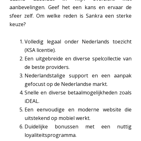
aanbevelingen. Geef het een kans en ervaar de
sfeer zelf. Om welke reden is Sankra een sterke
keuze?
Volledig legaal onder Nederlands toezicht
(KSA licentie).
Een uitgebreide en diverse spelcollectie van
de beste providers.
Nederlandstalige support en een aanpak
gefocust op de Nederlandse markt.
Snelle en diverse betaalmogelijkheden zoals
iDEAL.
Een eenvoudige en moderne website die
uitstekend op mobiel werkt.
Duidelijke bonussen met een nuttig
loyaliteitsprogramma.