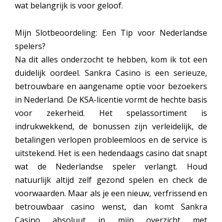
wat belangrijk is voor geloof.
Mijn Slotbeoordeling: Een Tip voor Nederlandse
spelers?
Na dit alles onderzocht te hebben, kom ik tot een
duidelijk oordeel. Sankra Casino is een serieuze,
betrouwbare en aangename optie voor bezoekers
in Nederland. De KSA-licentie vormt de hechte basis
voor zekerheid. Het spelassortiment is
indrukwekkend, de bonussen zijn verleidelijk, de
betalingen verlopen probleemloos en de service is
uitstekend. Het is een hedendaags casino dat snapt
wat de Nederlandse speler verlangt. Houd
natuurlijk altijd zelf gezond spelen en check de
voorwaarden. Maar als je een nieuw, verfrissend en
betrouwbaar casino wenst, dan komt Sankra
Casino absoluut in mijn overzicht met