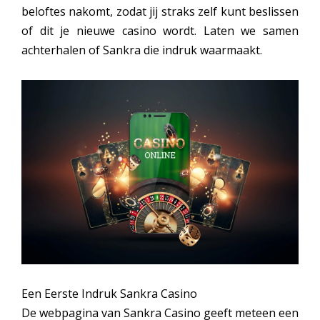
beloftes nakomt, zodat jij straks zelf kunt beslissen
of dit je nieuwe casino wordt. Laten we samen
achterhalen of Sankra die indruk waarmaakt.
Een Eerste Indruk Sankra Casino
De webpagina van Sankra Casino geeft meteen een