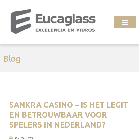
Ir
para
o
conteúdo
Blog
SANKRA CASINO – IS HET LEGIT
EN BETROUWBAAR VOOR
SPELERS IN NEDERLAND?
07/06/2026