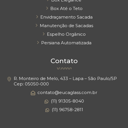
Box Até o Teto
Envidraçamento Sacada
Manutenção de Sacadas
Espelho Orgânico
Persiana Automatizada
Contato
R. Monteiro de Melo, 433 – Lapa – São Paulo/SP
Cep: 05050-000
contato@eucaglass.com.br
(11) 91305-8040
(11) 96758-2811