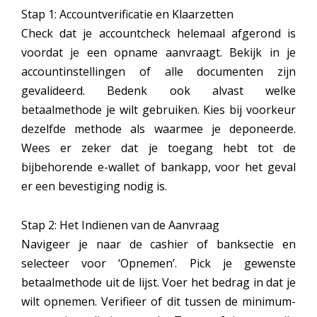
Stap 1: Accountverificatie en Klaarzetten
Check dat je accountcheck helemaal afgerond is
voordat je een opname aanvraagt. Bekijk in je
accountinstellingen of alle documenten zijn
gevalideerd. Bedenk ook alvast welke
betaalmethode je wilt gebruiken. Kies bij voorkeur
dezelfde methode als waarmee je deponeerde.
Wees er zeker dat je toegang hebt tot de
bijbehorende e-wallet of bankapp, voor het geval
er een bevestiging nodig is.
Stap 2: Het Indienen van de Aanvraag
Navigeer je naar de cashier of banksectie en
selecteer voor ‘Opnemen’. Pick je gewenste
betaalmethode uit de lijst. Voer het bedrag in dat je
wilt opnemen. Verifieer of dit tussen de minimum-