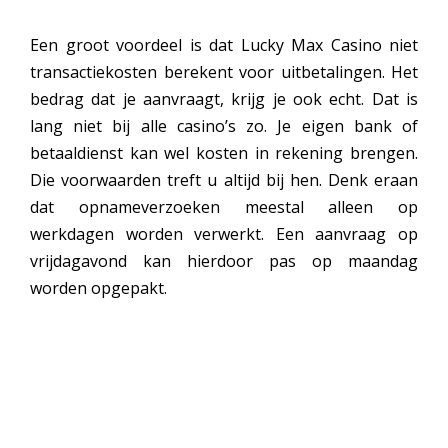
Een groot voordeel is dat Lucky Max Casino niet
transactiekosten berekent voor uitbetalingen. Het
bedrag dat je aanvraagt, krijg je ook echt. Dat is
lang niet bij alle casino’s zo. Je eigen bank of
betaaldienst kan wel kosten in rekening brengen.
Die voorwaarden treft u altijd bij hen. Denk eraan
dat opnameverzoeken meestal alleen op
werkdagen worden verwerkt. Een aanvraag op
vrijdagavond kan hierdoor pas op maandag
worden opgepakt.