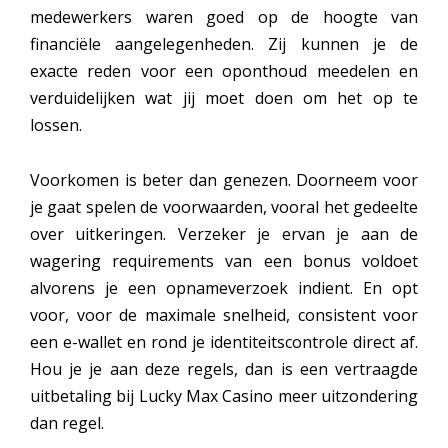
medewerkers waren goed op de hoogte van
financiële aangelegenheden. Zij kunnen je de
exacte reden voor een oponthoud meedelen en
verduidelijken wat jij moet doen om het op te
lossen.
Voorkomen is beter dan genezen. Doorneem voor
je gaat spelen de voorwaarden, vooral het gedeelte
over uitkeringen. Verzeker je ervan je aan de
wagering requirements van een bonus voldoet
alvorens je een opnameverzoek indient. En opt
voor, voor de maximale snelheid, consistent voor
een e-wallet en rond je identiteitscontrole direct af.
Hou je je aan deze regels, dan is een vertraagde
uitbetaling bij Lucky Max Casino meer uitzondering
dan regel.