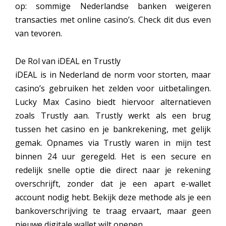
op: sommige Nederlandse banken weigeren
transacties met online casino’s. Check dit dus even
van tevoren.
De Rol van iDEAL en Trustly
iDEAL is in Nederland de norm voor storten, maar
casino’s gebruiken het zelden voor uitbetalingen.
Lucky Max Casino biedt hiervoor alternatieven
zoals Trustly aan. Trustly werkt als een brug
tussen het casino en je bankrekening, met gelijk
gemak. Opnames via Trustly waren in mijn test
binnen 24 uur geregeld. Het is een secure en
redelijk snelle optie die direct naar je rekening
overschrijft, zonder dat je een apart e-wallet
account nodig hebt. Bekijk deze methode als je een
bankoverschrijving te traag ervaart, maar geen
nieuwe digitale wallet wilt openen.