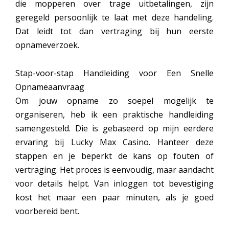
die mopperen over trage uitbetalingen, zijn
geregeld persoonlijk te laat met deze handeling.
Dat leidt tot dan vertraging bij hun eerste
opnameverzoek.
Stap-voor-stap Handleiding voor Een Snelle
Opnameaanvraag
Om jouw opname zo soepel mogelijk te
organiseren, heb ik een praktische handleiding
samengesteld. Die is gebaseerd op mijn eerdere
ervaring bij Lucky Max Casino. Hanteer deze
stappen en je beperkt de kans op fouten of
vertraging. Het proces is eenvoudig, maar aandacht
voor details helpt. Van inloggen tot bevestiging
kost het maar een paar minuten, als je goed
voorbereid bent.