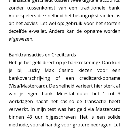
transactie geschiedt tussen twee digitale accounts,
zonder tussenkomst van een traditionele bank.
Voor spelers die snelheid het belangrijkst vinden, is
dit het advies. Let wel op: gebruik voor het storten
dezelfde e-wallet. Anders kan de opname worden
afgewezen.
Banktransacties en Creditcards
Heb je het geld direct op je bankrekening? Dan kun
je bij Lucky Max Casino kiezen voor een
bankoverschrijving of een creditcard-opname
(Visa/Mastercard). De snelheid varieert hier sterk af
van je eigen bank. Meestal duurt het 1 tot 3
werkdagen nadat het casino de transactie heeft
verwerkt. In mijn test was het geld via Mastercard
binnen 48 uur bijgeschreven. Het is een solide
methode, vooral handig voor grotere bedragen. Let