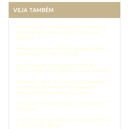
VEJA TAMBÉM
Verde Casino – Le caratteristiche principali
della piattaforma e cosa lo distingue in
Svizzera
Royalspinia Casino – Play Responsibly and
Experience Fair Fun in Canada
Speel veilig bij het geautoriseerde en
beschermde casino Sloterra Casino in België.
Το Vulkan Casino προσφέρει ενδιαφέροντα
παιχνίδια, αξιόπιστες πληρωμές και
αληθινή εμπιστοσύνη στην Ελλάδα
NV Casino – O Opțiune Sigură și Plăcută în
România
Et sted å spille og slappe av og ta seieren på
Lizaro Casino i Norge