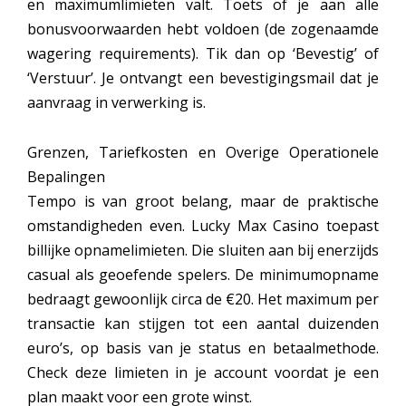
en maximumlimieten valt. Toets of je aan alle
bonusvoorwaarden hebt voldoen (de zogenaamde
wagering requirements). Tik dan op ‘Bevestig’ of
‘Verstuur’. Je ontvangt een bevestigingsmail dat je
aanvraag in verwerking is.
Grenzen, Tariefkosten en Overige Operationele
Bepalingen
Tempo is van groot belang, maar de praktische
omstandigheden even. Lucky Max Casino toepast
billijke opnamelimieten. Die sluiten aan bij enerzijds
casual als geoefende spelers. De minimumopname
bedraagt gewoonlijk circa de €20. Het maximum per
transactie kan stijgen tot een aantal duizenden
euro’s, op basis van je status en betaalmethode.
Check deze limieten in je account voordat je een
plan maakt voor een grote winst.