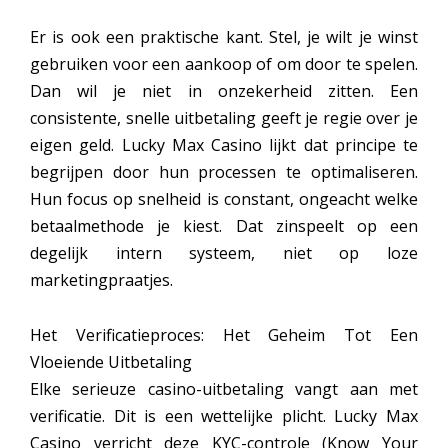
Er is ook een praktische kant. Stel, je wilt je winst
gebruiken voor een aankoop of om door te spelen.
Dan wil je niet in onzekerheid zitten. Een
consistente, snelle uitbetaling geeft je regie over je
eigen geld. Lucky Max Casino lijkt dat principe te
begrijpen door hun processen te optimaliseren.
Hun focus op snelheid is constant, ongeacht welke
betaalmethode je kiest. Dat zinspeelt op een
degelijk intern systeem, niet op loze
marketingpraatjes.
Het Verificatieproces: Het Geheim Tot Een
Vloeiende Uitbetaling
Elke serieuze casino-uitbetaling vangt aan met
verificatie. Dit is een wettelijke plicht. Lucky Max
Casino verricht deze KYC-controle (Know Your