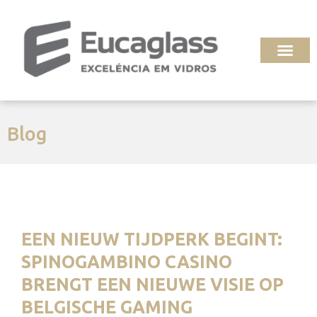
Ir
para
o
conteúdo
Blog
EEN NIEUW TIJDPERK BEGINT:
SPINOGAMBINO CASINO
BRENGT EEN NIEUWE VISIE OP
BELGISCHE GAMING