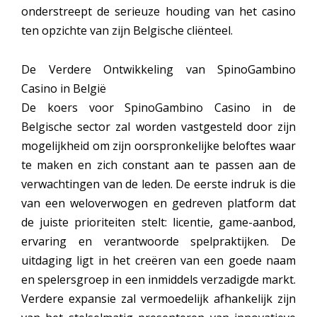
onderstreept de serieuze houding van het casino
ten opzichte van zijn Belgische cliënteel.
De Verdere Ontwikkeling van SpinoGambino
Casino in België
De koers voor SpinoGambino Casino in de
Belgische sector zal worden vastgesteld door zijn
mogelijkheid om zijn oorspronkelijke beloftes waar
te maken en zich constant aan te passen aan de
verwachtingen van de leden. De eerste indruk is die
van een weloverwogen en gedreven platform dat
de juiste prioriteiten stelt: licentie, game-aanbod,
ervaring en verantwoorde spelpraktijken. De
uitdaging ligt in het creëren van een goede naam
en spelersgroep in een inmiddels verzadigde markt.
Verdere expansie zal vermoedelijk afhankelijk zijn