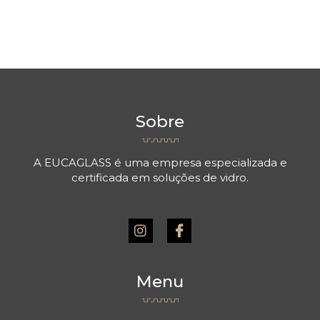
Sobre
A EUCAGLASS é uma empresa especializada e
certificada em soluções de vidro.
I
I
n
c
s
o
t
n
a
-
Menu
g
f
r
a
a
c