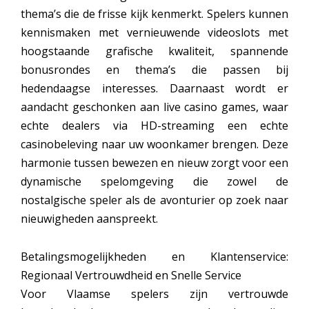
thema’s die de frisse kijk kenmerkt. Spelers kunnen
kennismaken met vernieuwende videoslots met
hoogstaande grafische kwaliteit, spannende
bonusrondes en thema’s die passen bij
hedendaagse interesses. Daarnaast wordt er
aandacht geschonken aan live casino games, waar
echte dealers via HD-streaming een echte
casinobeleving naar uw woonkamer brengen. Deze
harmonie tussen bewezen en nieuw zorgt voor een
dynamische spelomgeving die zowel de
nostalgische speler als de avonturier op zoek naar
nieuwigheden aanspreekt.
Betalingsmogelijkheden en Klantenservice:
Regionaal Vertrouwdheid en Snelle Service
Voor Vlaamse spelers zijn vertrouwde