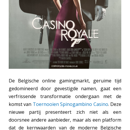
De Belgische online gamingmarkt, geruime tijd
gedomineerd door gevestigde namen, gaat een
verfrissende transformatie ondergaan met de
komst van
Toernooien Spinogambino Casino
. Deze
nieuwe partij presenteert zich niet als een
doorsnee andere aanbieder, maar als een platform
dat de kernwaarden van de moderne Belgische