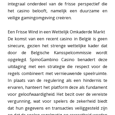
integraal onderdeel van de frisse perspectief die
het casino belooft, namelijk een duurzame en
veilige gamingomgeving creëren.
Een Frisse Wind in een Wettelijk Omkaderde Markt
De komst van een recent casino in België is geen
sinecure, gezien het strenge wettelijke kader dat
door de Belgische Kansspelcommissie wordt
opgelegd. SpinoGambino Casino benadert deze
uitdaging met een strategie die respect voor de
regels combineert met vernieuwende speelruimte.
In plaats van de regulering als een hindernis te
ervaren, hanteert het platform deze als fundament
voor geloofwaardigheid. Het bezit over de vereiste
vergunning, wat voor spelers de zekerheid biedt
dat hun gegevens en transacties veiliggesteld zijn
en dat de spelen regelmatig op correctheid worden