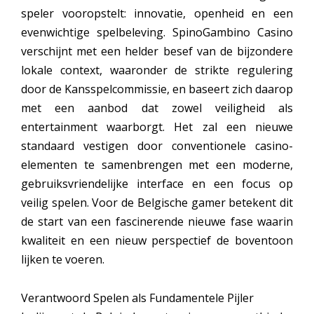
speler vooropstelt: innovatie, openheid en een
evenwichtige spelbeleving. SpinoGambino Casino
verschijnt met een helder besef van de bijzondere
lokale context, waaronder de strikte regulering
door de Kansspelcommissie, en baseert zich daarop
met een aanbod dat zowel veiligheid als
entertainment waarborgt. Het zal een nieuwe
standaard vestigen door conventionele casino-
elementen te samenbrengen met een moderne,
gebruiksvriendelijke interface en een focus op
veilig spelen. Voor de Belgische gamer betekent dit
de start van een fascinerende nieuwe fase waarin
kwaliteit en een nieuw perspectief de boventoon
lijken te voeren.
Verantwoord Spelen als Fundamentele Pijler