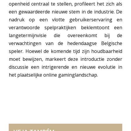
openheid centraal te stellen, profileert het zich als
een gewaardeerde nieuwe stem in de industrie. De
nadruk op een vlotte gebruikerservaring en
verantwoorde spelpraktijken beklemtoont een
langetermijnvisie die overeenkomt bij de
verwachtingen van de hedendaagse Belgische
speler. Hoewel de komende tijd zijn houdbaarheid
moet bewijzen, markeert deze introductie zonder
discussie een intrigerende en nieuwe evolutie in
het plaatselijke online gaminglandschap.