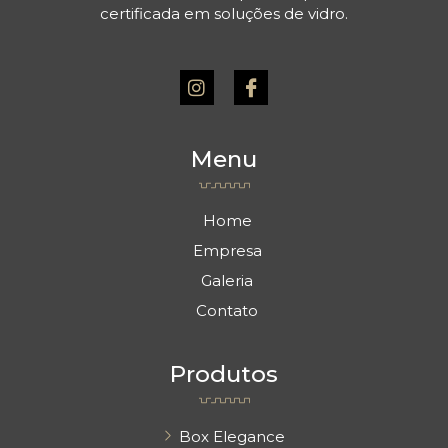
certificada em soluções de vidro.
I
I
n
c
s
o
t
n
a
-
Menu
g
f
r
a
a
c
m
e
Home
b
Empresa
o
o
Galeria
k
Contato
Produtos
Box Elegance