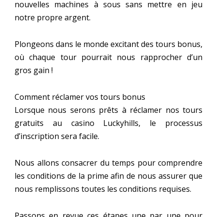
nouvelles machines à sous sans mettre en jeu
notre propre argent.
Plongeons dans le monde excitant des tours bonus,
où chaque tour pourrait nous rapprocher d’un
gros gain !
Comment réclamer vos tours bonus
Lorsque nous serons prêts à réclamer nos tours
gratuits au casino Luckyhills, le processus
d’inscription sera facile.
Nous allons consacrer du temps pour comprendre
les conditions de la prime afin de nous assurer que
nous remplissons toutes les conditions requises.
Passons en revue ces étapes une par une pour