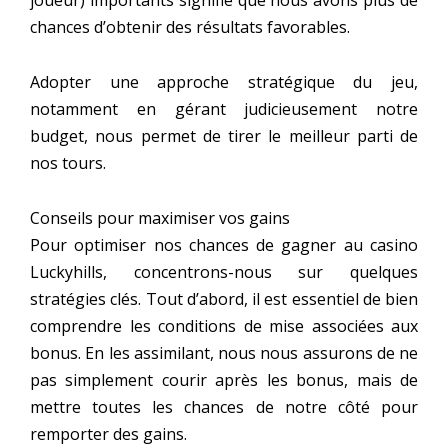
chances d’obtenir des résultats favorables.
Adopter une approche stratégique du jeu,
notamment en gérant judicieusement notre
budget, nous permet de tirer le meilleur parti de
nos tours.
Conseils pour maximiser vos gains
Pour optimiser nos chances de gagner au casino
Luckyhills, concentrons-nous sur quelques
stratégies clés. Tout d’abord, il est essentiel de bien
comprendre les conditions de mise associées aux
bonus. En les assimilant, nous nous assurons de ne
pas simplement courir après les bonus, mais de
mettre toutes les chances de notre côté pour
remporter des gains.