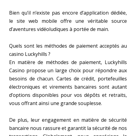
Bien qu’il n’existe pas encore d’application dédiée,
le site web mobile offre une véritable source
d’aventures vidéoludiques à portée de main.
Quels sont les méthodes de paiement acceptés au
casino Luckyhills ?
En matière de méthodes de paiement, Luckyhills
Casino propose un large choix pour répondre aux
besoins de chacun. Cartes de crédit, portefeuilles
électroniques et virements bancaires sont autant
d’options disponibles pour vos dépôts et retraits,
vous offrant ainsi une grande souplesse.
De plus, leur engagement en matière de sécurité
bancaire nous rassure et garantit la sécurité de nos