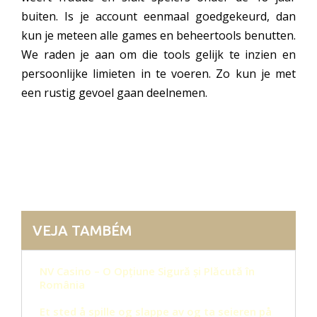
buiten. Is je account eenmaal goedgekeurd, dan
kun je meteen alle games en beheertools benutten.
We raden je aan om die tools gelijk te inzien en
persoonlijke limieten in te voeren. Zo kun je met
een rustig gevoel gaan deelnemen.
VEJA TAMBÉM
NV Casino – O Opțiune Sigură și Plăcută în
România
Et sted å spille og slappe av og ta seieren på