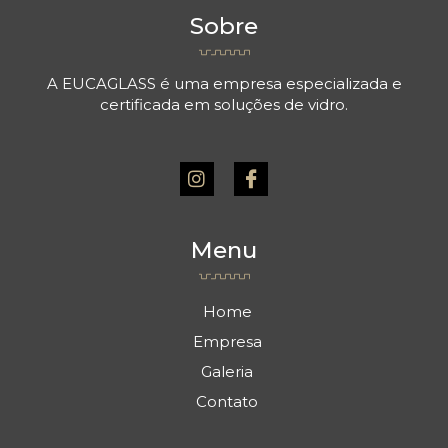
Sobre
A EUCAGLASS é uma empresa especializada e
certificada em soluções de vidro.
I
I
n
c
s
o
t
n
a
-
Menu
g
f
r
a
a
c
m
e
Home
b
Empresa
o
o
Galeria
k
Contato