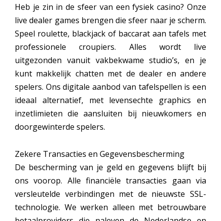
Heb je zin in de sfeer van een fysiek casino? Onze
live dealer games brengen die sfeer naar je scherm.
Speel roulette, blackjack of baccarat aan tafels met
professionele croupiers. Alles wordt live
uitgezonden vanuit vakbekwame studio’s, en je
kunt makkelijk chatten met de dealer en andere
spelers. Ons digitale aanbod van tafelspellen is een
ideaal alternatief, met levensechte graphics en
inzetlimieten die aansluiten bij nieuwkomers en
doorgewinterde spelers.
Zekere Transacties en Gegevensbescherming
De bescherming van je geld en gegevens blijft bij
ons voorop. Alle financiële transacties gaan via
versleutelde verbindingen met de nieuwste SSL-
technologie. We werken alleen met betrouwbare
betaalproviders die naleven de Nederlandse en