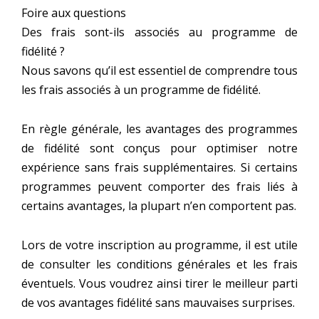
Foire aux questions
Des frais sont-ils associés au programme de
fidélité ?
Nous savons qu’il est essentiel de comprendre tous
les frais associés à un programme de fidélité.
En règle générale, les avantages des programmes
de fidélité sont conçus pour optimiser notre
expérience sans frais supplémentaires. Si certains
programmes peuvent comporter des frais liés à
certains avantages, la plupart n’en comportent pas.
Lors de votre inscription au programme, il est utile
de consulter les conditions générales et les frais
éventuels. Vous voudrez ainsi tirer le meilleur parti
de vos avantages fidélité sans mauvaises surprises.