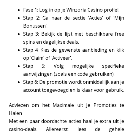
Fase 1: Log in op je Winzoria Casino profiel.
Stap 2: Ga naar de sectie ‘Acties’ of ‘Mijn
Bonussen’.
Stap 3: Bekijk de lijst met beschikbare free
spins en dagelijkse deals.
Stap 4: Kies de gewenste aanbieding en klik
op ‘Claim’ of ‘Activeer’.
Stap 5: Volg mogelijke specifieke
aanwijzingen (zoals een code gebruiken).
Stap 6: De promotie wordt onmiddellijk aan je
account toegevoegd en is klaar voor gebruik.
Adviezen om het Maximale uit Je Promoties te
Halen
Met een paar doordachte acties haal je extra uit je
casino-deals. Allereerst: lees de gehele