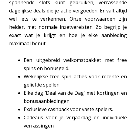
spannende slots kunt gebruiken, verrassende
dagelijkse deals die je actie vergoeden. Er valt altijd
wel iets te verkennen. Onze voorwaarden zijn
helder, met normale inzetvereisten. Zo begrijp je
exact wat je krijgt en hoe je elke aanbieding
maximaal benut.
Een uitgebreid welkomstpakket met free
spins en bonusgeld.
Wekelijkse free spin acties voor recente en
geliefde spellen.
Elke dag ‘Deal van de Dag’ met kortingen en
bonusaanbiedingen.
Exclusieve cashback voor vaste spelers.
Cadeaus voor je verjaardag en individuele
verrassingen.