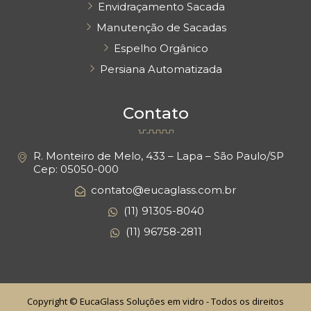
Envidraçamento Sacada
Manutenção de Sacadas
Espelho Orgânico
Persiana Automatizada
Contato
R. Monteiro de Melo, 433 – Lapa – São Paulo/SP
Cep: 05050-000
contato@eucaglass.com.br
(11) 91305-8040
(11) 96758-2811
Copyright © EucaGlass Soluções em vidro - Todos os direitos