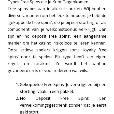
Types Free Spins die Je Kunt Tegenkomen
Free spins bestaan in allerlei soorten. Wij hebben
diverse varianten om het leuk te houden. Je hebt de
‘gekoppelde free spins’, die je bij een storting of als
component van je welkomstbonus verkrijgt. Dan
zijn er ‘no deposit free spins’, een aangename
manier om het casino risicoloos te leren kennen.
Onze actieve spelers krijgen soms ‘loyalty free
spins’ door te spelen. Elk type heeft zijn eigen
regels en karakter. Zo wordt het aanbod
gevarieerd en is er voor iedereen wat wils.
Gekoppelde Free Spins: Je verkrijgt ze bij een
storting, vaak in een pakket.
No Deposit Free Spins: Een
verwelkomingsgeschenk zonder dat je eerst
geld stort.