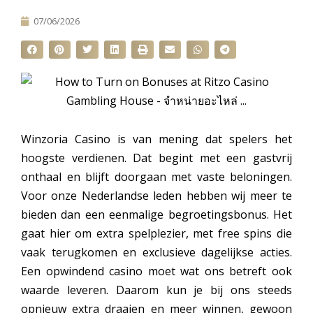
07/06/2026
Winzoria Casino is van mening dat spelers het
hoogste verdienen. Dat begint met een gastvrij
onthaal en blijft doorgaan met vaste beloningen.
Voor onze Nederlandse leden hebben wij meer te
bieden dan een eenmalige begroetingsbonus. Het
gaat hier om extra spelplezier, met free spins die
vaak terugkomen en exclusieve dagelijkse acties.
Een opwindend casino moet wat ons betreft ook
waarde leveren. Daarom kun je bij ons steeds
opnieuw extra draaien en meer winnen, gewoon