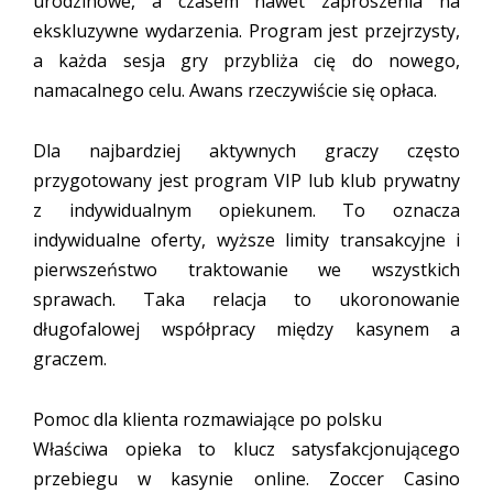
urodzinowe, a czasem nawet zaproszenia na
ekskluzywne wydarzenia. Program jest przejrzysty,
a każda sesja gry przybliża cię do nowego,
namacalnego celu. Awans rzeczywiście się opłaca.
Dla najbardziej aktywnych graczy często
przygotowany jest program VIP lub klub prywatny
z indywidualnym opiekunem. To oznacza
indywidualne oferty, wyższe limity transakcyjne i
pierwszeństwo traktowanie we wszystkich
sprawach. Taka relacja to ukoronowanie
długofalowej współpracy między kasynem a
graczem.
Pomoc dla klienta rozmawiające po polsku
Właściwa opieka to klucz satysfakcjonującego
przebiegu w kasynie online. Zoccer Casino