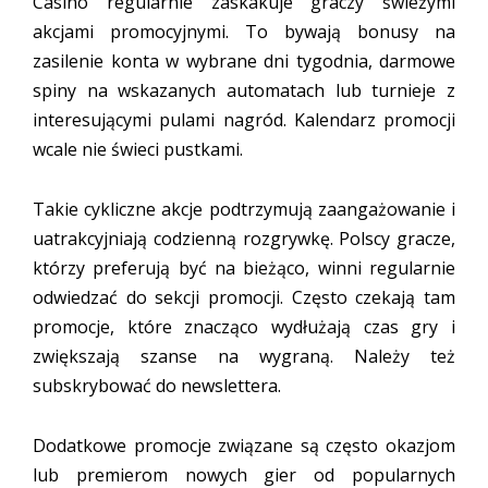
Casino regularnie zaskakuje graczy świeżymi
akcjami promocyjnymi. To bywają bonusy na
zasilenie konta w wybrane dni tygodnia, darmowe
spiny na wskazanych automatach lub turnieje z
interesującymi pulami nagród. Kalendarz promocji
wcale nie świeci pustkami.
Takie cykliczne akcje podtrzymują zaangażowanie i
uatrakcyjniają codzienną rozgrywkę. Polscy gracze,
którzy preferują być na bieżąco, winni regularnie
odwiedzać do sekcji promocji. Często czekają tam
promocje, które znacząco wydłużają czas gry i
zwiększają szanse na wygraną. Należy też
subskrybować do newslettera.
Dodatkowe promocje związane są często okazjom
lub premierom nowych gier od popularnych