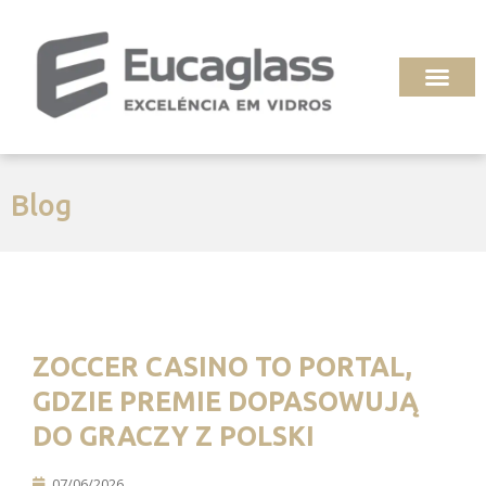
Ir
para
o
conteúdo
Blog
ZOCCER CASINO TO PORTAL,
GDZIE PREMIE DOPASOWUJĄ
DO GRACZY Z POLSKI
07/06/2026