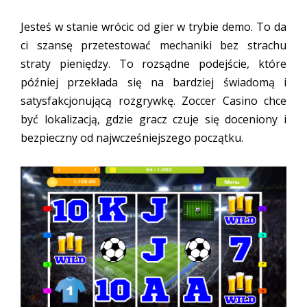
Jesteś w stanie wrócic od gier w trybie demo. To da
ci szansę przetestować mechaniki bez strachu
straty pieniędzy. To rozsądne podejście, które
później przekłada się na bardziej świadomą i
satysfakcjonującą rozgrywkę. Zoccer Casino chce
być lokalizacją, gdzie gracz czuje się doceniony i
bezpieczny od najwcześniejszego początku.